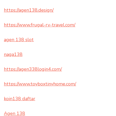
https://agen138.design/
https://www.frugal-rv-travel.com/
agen 138 slot
naga138
https://agen338login4.com/
https://www.toyboxtinyhome.com/
koin138 daftar
Agen 138