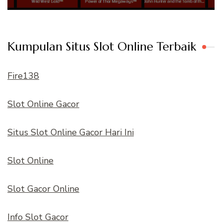
Kumpulan Situs Slot Online Terbaik
Fire138
Slot Online Gacor
Situs Slot Online Gacor Hari Ini
Slot Online
Slot Gacor Online
Info Slot Gacor