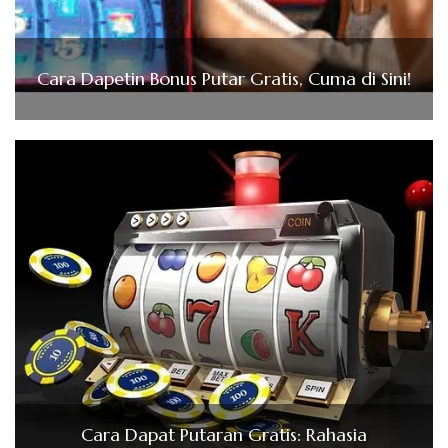
Cara Dapetin Bonus Putar Gratis, Cuma di Sini!
Cara Dapat Putaran Gratis: Rahasia