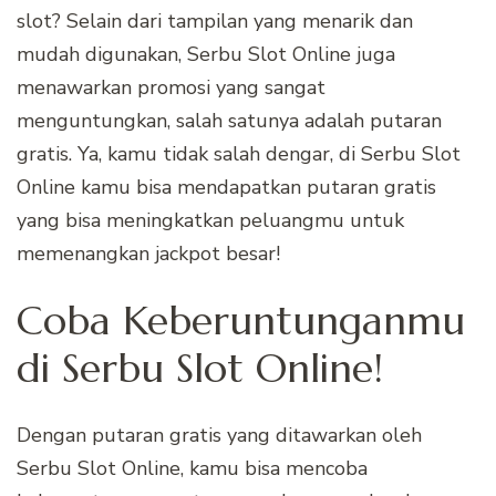
slot? Selain dari tampilan yang menarik dan
mudah digunakan, Serbu Slot Online juga
menawarkan promosi yang sangat
menguntungkan, salah satunya adalah putaran
gratis. Ya, kamu tidak salah dengar, di Serbu Slot
Online kamu bisa mendapatkan putaran gratis
yang bisa meningkatkan peluangmu untuk
memenangkan jackpot besar!
Coba Keberuntunganmu
di Serbu Slot Online!
Dengan putaran gratis yang ditawarkan oleh
Serbu Slot Online, kamu bisa mencoba