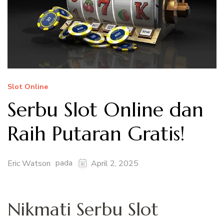
Slot Online
Serbu Slot Online dan
Raih Putaran Gratis!
pada
Eric Watson
April 2, 2025
Nikmati Serbu Slot