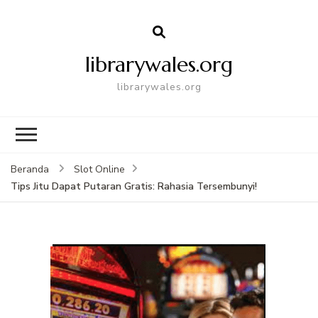
librarywales.org
librarywales.org
Beranda
Slot Online
Tips Jitu Dapat Putaran Gratis: Rahasia Tersembunyi!