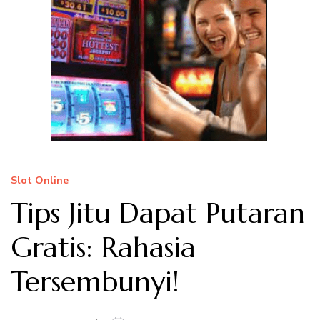
Slot Online
Tips Jitu Dapat Putaran
Gratis: Rahasia
Tersembunyi!