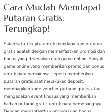
Cara Mudah Mendapat
Putaran Gratis:
Terungkap!
Salah satu trik jitu untuk mendapatkan putaran
gratis adalah dengan memanfaatkan promosi dan
bonus yang disediakan oleh game online. Banyak
game online yang memberikan promo dan bonus
untuk para pemainnya, seperti memberikan
putaran gratis saat melakukan deposit,
membagikan kode voucher putaran gratis, atau
mengadakan event khusus yang memberikan
hadiah putaran gratis untuk para pemenangnya.
Dengan memanfaatkan promosi dan bonus