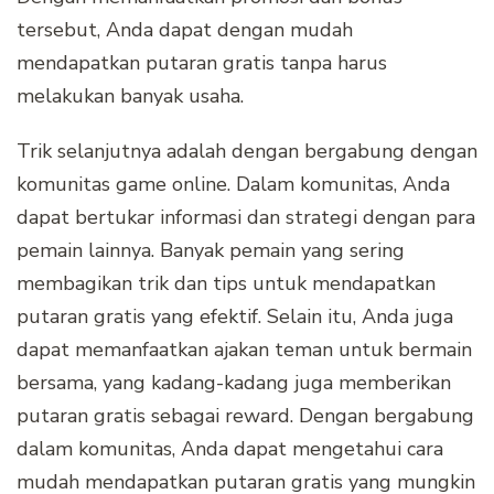
tersebut, Anda dapat dengan mudah
mendapatkan putaran gratis tanpa harus
melakukan banyak usaha.
Trik selanjutnya adalah dengan bergabung dengan
komunitas game online. Dalam komunitas, Anda
dapat bertukar informasi dan strategi dengan para
pemain lainnya. Banyak pemain yang sering
membagikan trik dan tips untuk mendapatkan
putaran gratis yang efektif. Selain itu, Anda juga
dapat memanfaatkan ajakan teman untuk bermain
bersama, yang kadang-kadang juga memberikan
putaran gratis sebagai reward. Dengan bergabung
dalam komunitas, Anda dapat mengetahui cara
mudah mendapatkan putaran gratis yang mungkin