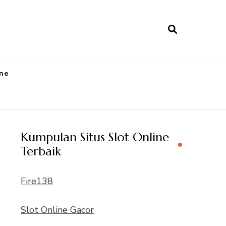
ine
Kumpulan Situs Slot Online
Terbaik
Fire138
Slot Online Gacor