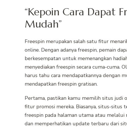
“Kepoin Cara Dapat F
Mudah”
Freespin merupakan salah satu fitur menarik
online. Dengan adanya freespin, pemain dap
berkesempatan untuk memenangkan hadiah y
menyediakan freespin secara cuma-cuma. Ol
harus tahu cara mendapatkannya dengan muda
mendapatkan freespin gratisan.
Pertama, pastikan kamu memilih situs judi 
fitur promosi mereka. Biasanya, situs-situ
freespin pada halaman utama atau melalui m
dan memperhatikan update terbaru dari situ