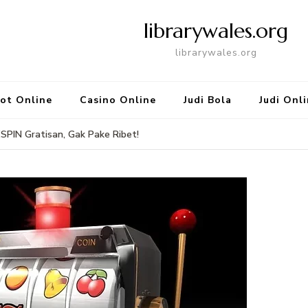
librarywales.org
librarywales.org
lot Online
Casino Online
Judi Bola
Judi Onl
SPIN Gratisan, Gak Pake Ribet!