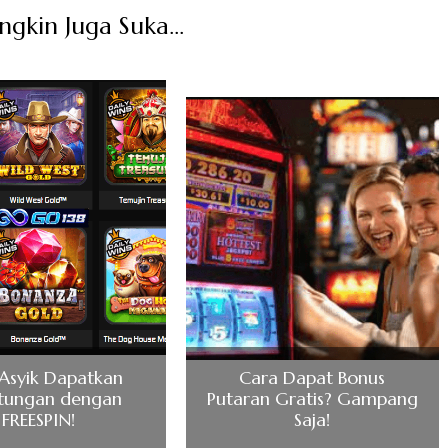
kin Juga Suka...
Asyik Dapatkan
Cara Dapat Bonus
tungan dengan
Putaran Gratis? Gampang
FREESPIN!
Saja!