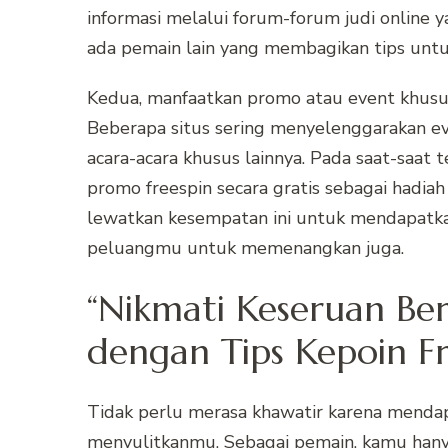
informasi melalui forum-forum judi online y
ada pemain lain yang membagikan tips untu
Kedua, manfaatkan promo atau event khusus 
Beberapa situs sering menyelenggarakan eve
acara-acara khusus lainnya. Pada saat-saat 
promo freespin secara gratis sebagai hadiah
lewatkan kesempatan ini untuk mendapatkan
peluangmu untuk memenangkan juga.
“Nikmati Keseruan Be
dengan Tips Kepoin Fr
Tidak perlu merasa khawatir karena mendap
menyulitkanmu. Sebagai pemain, kamu hany