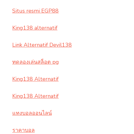
Situs resmi EGP88
King138 alternatif
Link Alternatif Devil138
ทดลองเล่นสล็อต pg
King138 Alternatif
King138 Alternatif
แทงบอลออนไลน์
ราคาบอล