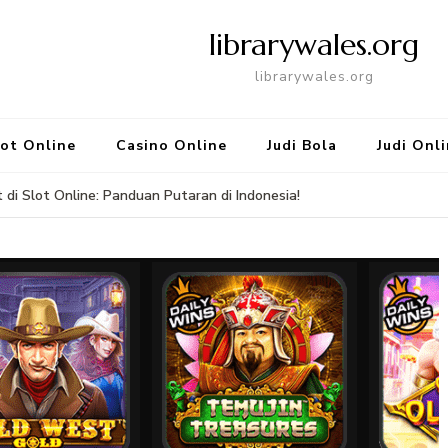
librarywales.org
librarywales.org
lot Online
Casino Online
Judi Bola
Judi Onl
t di Slot Online: Panduan Putaran di Indonesia!