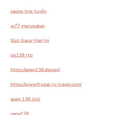
casino trực tuyến
w77 merupakan
Slot Gacor Hari Ini
pg138 rtp
https://agen138.design/
https://www.frugal-rv-travel.com/
agen 138 slot
naga138