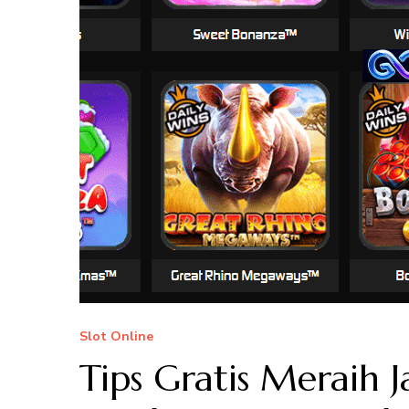
Slot Online
Tips Gratis Meraih J