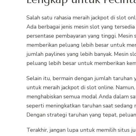
Salah satu rahasia meraih jackpot di slot o
Ada berbagai jenis mesin slot yang tersedia d
persentase pembayaran yang tinggi. Mesin 
memberikan peluang lebih besar untuk meraih
jumlah paylines yang lebih banyak. Mesin s
peluang lebih besar untuk memberikan kem
Selain itu, bermain dengan jumlah taruhan
untuk meraih jackpot di slot online. Namun,
menghabiskan semua modal Anda dalam satu
seperti meningkatkan taruhan saat sedang 
Dengan strategi taruhan yang tepat, peluan
Terakhir, jangan lupa untuk memilih situs 