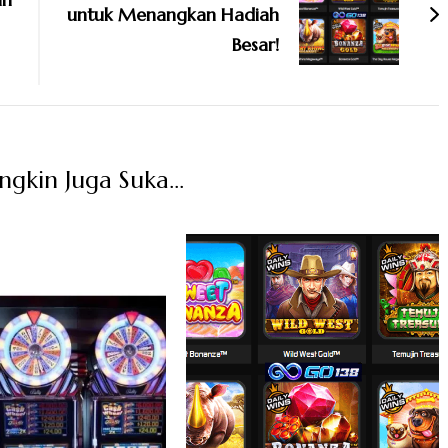
untuk Menangkan Hadiah
Besar!
kin Juga Suka...