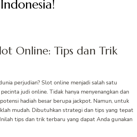
Indonesia!
ot Online: Tips dan Trik
unia perjudian? Slot online menjadi salah satu
 pecinta judi online. Tidak hanya menyenangkan dan
potensi hadiah besar berupa jackpot. Namun, untuk
klah mudah. Dibutuhkan strategi dan tips yang tepat
ilah tips dan trik terbaru yang dapat Anda gunakan