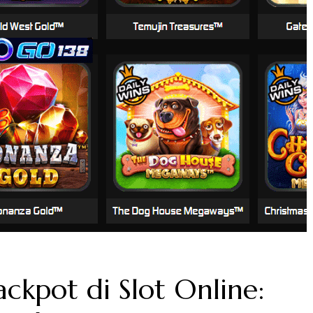
ackpot di Slot Online: