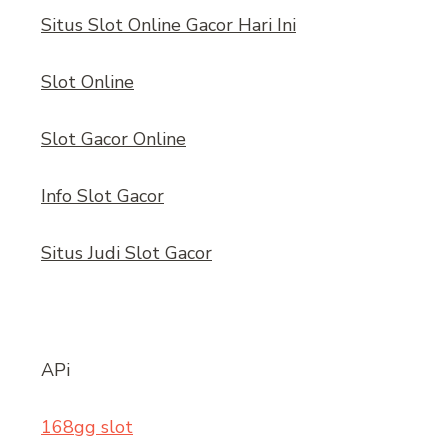
Situs Slot Online Gacor Hari Ini
Slot Online
Slot Gacor Online
Info Slot Gacor
Situs Judi Slot Gacor
APi
168gg slot