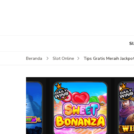
S
Tips Gratis Meraih Jackpo
Beranda
Slot Online