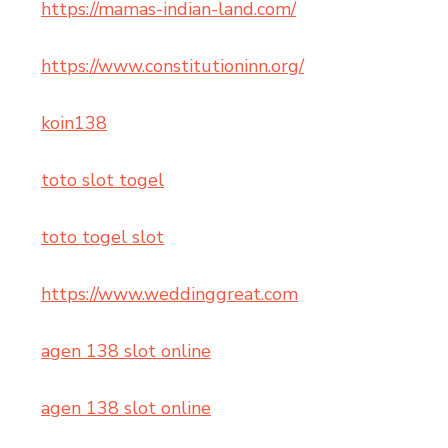
https://mamas-indian-land.com/
https://www.constitutioninn.org/
koin138
toto slot togel
toto togel slot
https://www.weddinggreat.com
agen 138 slot online
agen 138 slot online