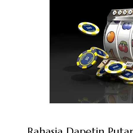
Rahasia Dapetin Putar