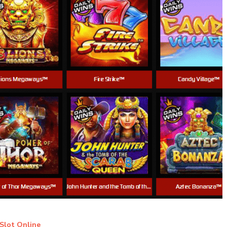
Slot Online