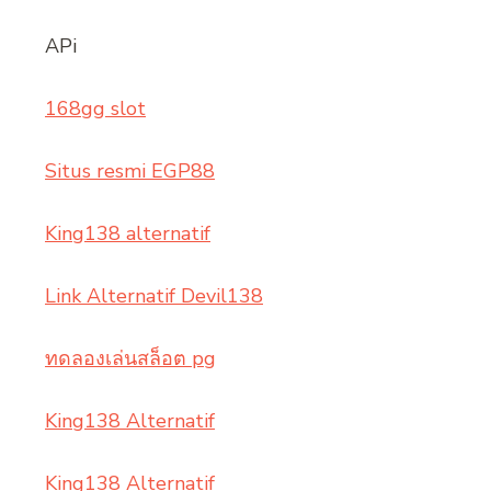
APi
168gg slot
Situs resmi EGP88
King138 alternatif
Link Alternatif Devil138
ทดลองเล่นสล็อต pg
King138 Alternatif
King138 Alternatif