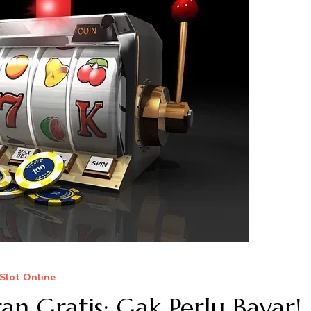
Slot Online
an Gratis: Gak Perlu Bayar!