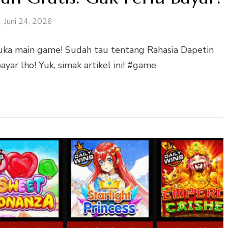
Juni 24, 2026
suka main game! Sudah tau tentang Rahasia Dapetin
yar lho! Yuk, simak artikel ini! #game