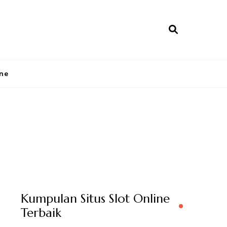
ine
Kumpulan Situs Slot Online
Terbaik