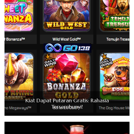
Kiat Dapat Putaran Gratis: Rahasia
Tersembunyi!