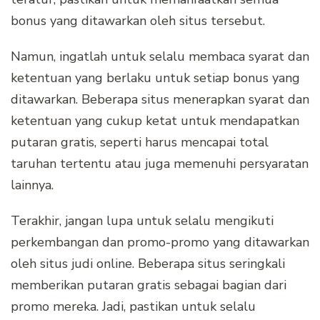
bonus yang ditawarkan oleh situs tersebut.
Namun, ingatlah untuk selalu membaca syarat dan
ketentuan yang berlaku untuk setiap bonus yang
ditawarkan. Beberapa situs menerapkan syarat dan
ketentuan yang cukup ketat untuk mendapatkan
putaran gratis, seperti harus mencapai total
taruhan tertentu atau juga memenuhi persyaratan
lainnya.
Terakhir, jangan lupa untuk selalu mengikuti
perkembangan dan promo-promo yang ditawarkan
oleh situs judi online. Beberapa situs seringkali
memberikan putaran gratis sebagai bagian dari
promo mereka. Jadi, pastikan untuk selalu