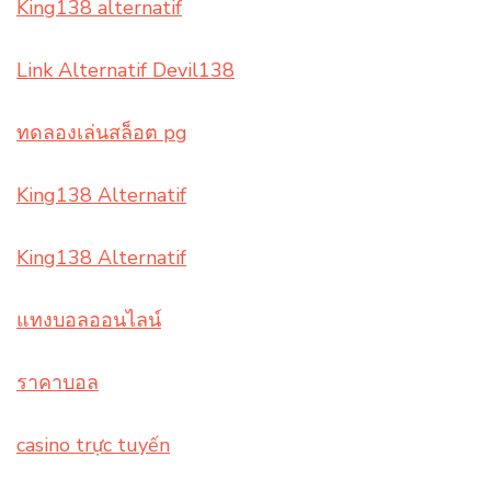
King138 alternatif
Link Alternatif Devil138
ทดลองเล่นสล็อต pg
King138 Alternatif
King138 Alternatif
แทงบอลออนไลน์
ราคาบอล
casino trực tuyến