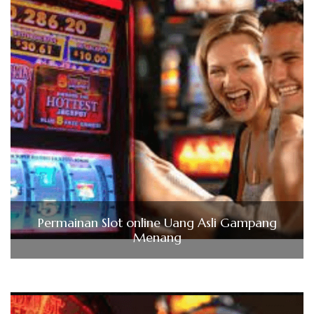
Permainan Slot online Uang Asli Gampang
Menang