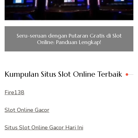
Seru-seruan dengan Putaran Gratis di Slot
Online: Panduan Lengkap!
Kumpulan Situs Slot Online Terbaik
Fire138
Slot Online Gacor
Situs Slot Online Gacor Hari Ini