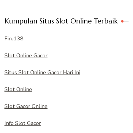
Kumpulan Situs Slot Online Terbaik
Fire138
Slot Online Gacor
Situs Slot Online Gacor Hari Ini
Slot Online
Slot Gacor Online
Info Slot Gacor