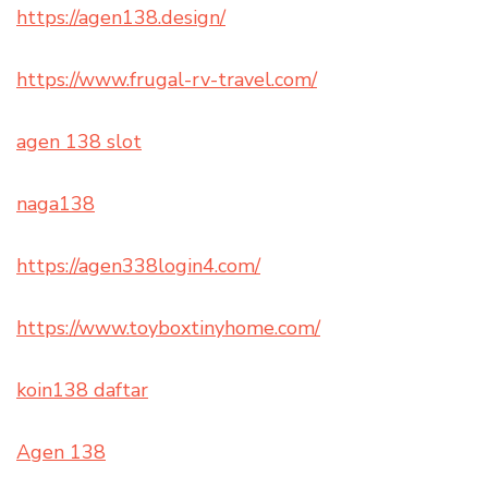
https://agen138.design/
https://www.frugal-rv-travel.com/
agen 138 slot
naga138
https://agen338login4.com/
https://www.toyboxtinyhome.com/
koin138 daftar
Agen 138