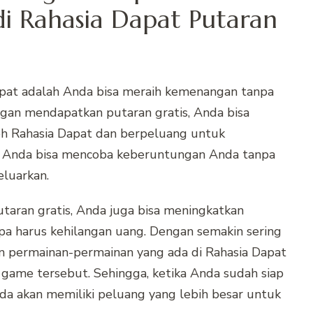
 Rahasia Dapat Putaran
Dapat adalah Anda bisa meraih kemenangan tanpa
gan mendapatkan putaran gratis, Anda bisa
h Rahasia Dapat dan berpeluang untuk
, Anda bisa mencoba keberuntungan Anda tanpa
eluarkan.
taran gratis, Anda juga bisa meningkatkan
a harus kehilangan uang. Dengan semakin sering
n permainan-permainan yang ada di Rahasia Dapat
ame tersebut. Sehingga, ketika Anda sudah siap
a akan memiliki peluang yang lebih besar untuk