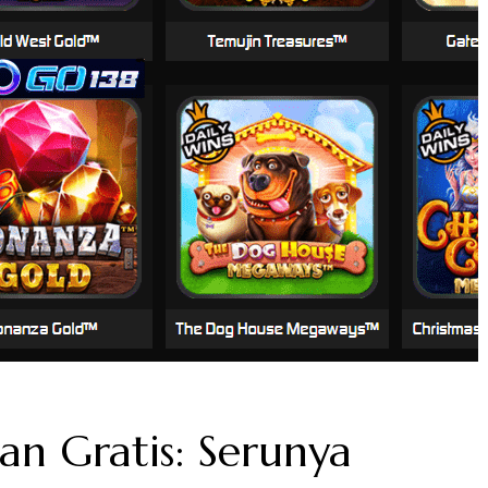
an Gratis: Serunya