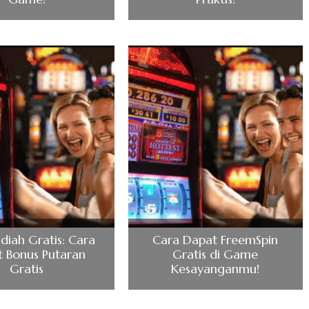
diah Gratis: Cara
Cara Dapat FreemSpin
 Bonus Putaran
Gratis di Game
Gratis
Kesayanganmu!