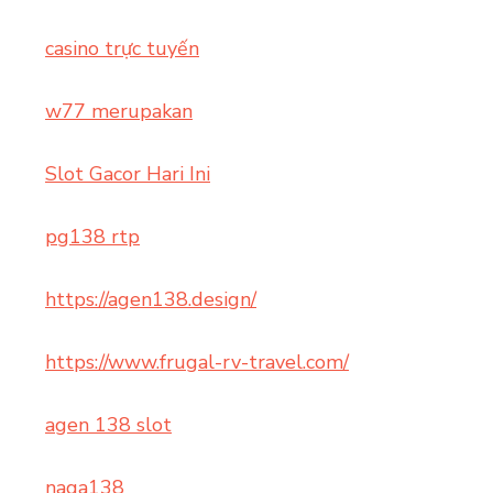
casino trực tuyến
w77 merupakan
Slot Gacor Hari Ini
pg138 rtp
https://agen138.design/
https://www.frugal-rv-travel.com/
agen 138 slot
naga138