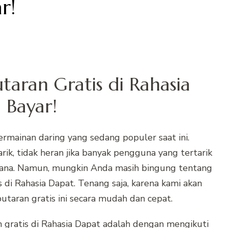
r!
aran Gratis di Rahasia
 Bayar!
ermainan daring yang sedang populer saat ini.
ik, tidak heran jika banyak pengguna yang tertarik
ana. Namun, mungkin Anda masih bingung tentang
di Rahasia Dapat. Tenang saja, karena kami akan
aran gratis ini secara mudah dan cepat.
 gratis di Rahasia Dapat adalah dengan mengikuti