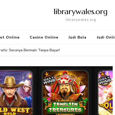
librarywales.org
librarywales.org
lot Online
Casino Online
Judi Bola
Judi Onl
atis: Serunya Bermain Tanpa Bayar!