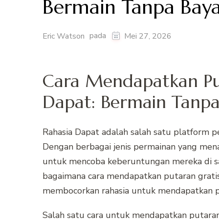
Bermain Tanpa Baya
pada
Eric Watson
Mei 27, 2026
Cara Mendapatkan Put
Dapat: Bermain Tanpa
Rahasia Dapat adalah salah satu platform p
Dengan berbagai jenis permainan yang menar
untuk mencoba keberuntungan mereka di s
bagaimana cara mendapatkan putaran gratis 
membocorkan rahasia untuk mendapatkan put
Salah satu cara untuk mendapatkan putaran