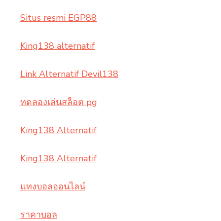
Situs resmi EGP88
King138 alternatif
Link Alternatif Devil138
ทดลองเล่นสล็อต pg
King138 Alternatif
King138 Alternatif
แทงบอลออนไลน์
ราคาบอล