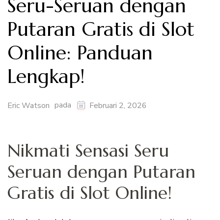
Seru-Seruan dengan
Putaran Gratis di Slot
Online: Panduan
Lengkap!
pada
Eric Watson
Februari 2, 2026
Nikmati Sensasi Seru
Seruan dengan Putaran
Gratis di Slot Online!