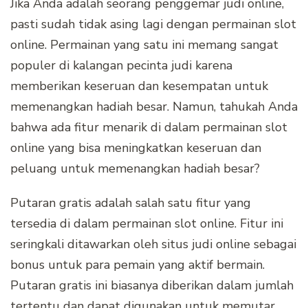
Jika Anda adalah seorang penggemar judi online,
pasti sudah tidak asing lagi dengan permainan slot
online. Permainan yang satu ini memang sangat
populer di kalangan pecinta judi karena
memberikan keseruan dan kesempatan untuk
memenangkan hadiah besar. Namun, tahukah Anda
bahwa ada fitur menarik di dalam permainan slot
online yang bisa meningkatkan keseruan dan
peluang untuk memenangkan hadiah besar?
Putaran gratis adalah salah satu fitur yang
tersedia di dalam permainan slot online. Fitur ini
seringkali ditawarkan oleh situs judi online sebagai
bonus untuk para pemain yang aktif bermain.
Putaran gratis ini biasanya diberikan dalam jumlah
tertentu dan dapat digunakan untuk memutar