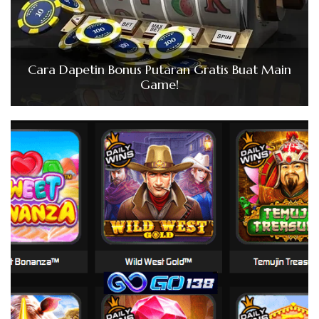
Cara Dapetin Bonus Putaran Gratis Buat Main
Game!