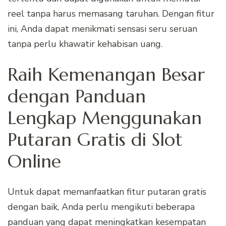
reel tanpa harus memasang taruhan. Dengan fitur
ini, Anda dapat menikmati sensasi seru seruan
tanpa perlu khawatir kehabisan uang.
Raih Kemenangan Besar
dengan Panduan
Lengkap Menggunakan
Putaran Gratis di Slot
Online
Untuk dapat memanfaatkan fitur putaran gratis
dengan baik, Anda perlu mengikuti beberapa
panduan yang dapat meningkatkan kesempatan