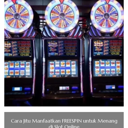
Cara Jitu Manfaatkan FREESPIN untuk Menang
di Slot Online