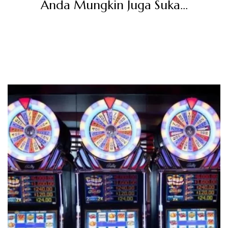
Anda Mungkin Juga Suka...