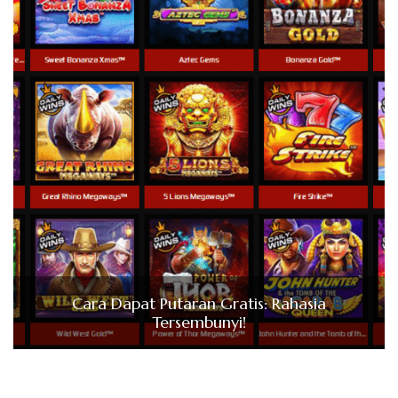
Cara Dapat Putaran Gratis: Rahasia
Tersembunyi!