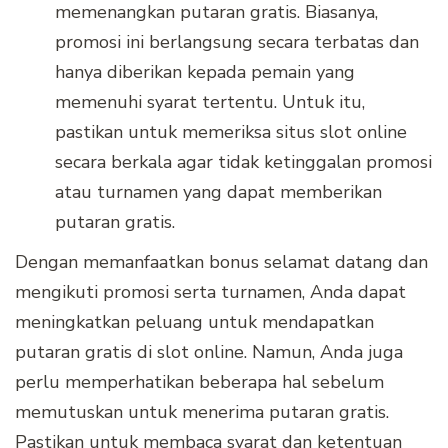
memenangkan putaran gratis. Biasanya,
promosi ini berlangsung secara terbatas dan
hanya diberikan kepada pemain yang
memenuhi syarat tertentu. Untuk itu,
pastikan untuk memeriksa situs slot online
secara berkala agar tidak ketinggalan promosi
atau turnamen yang dapat memberikan
putaran gratis.
Dengan memanfaatkan bonus selamat datang dan
mengikuti promosi serta turnamen, Anda dapat
meningkatkan peluang untuk mendapatkan
putaran gratis di slot online. Namun, Anda juga
perlu memperhatikan beberapa hal sebelum
memutuskan untuk menerima putaran gratis.
Pastikan untuk membaca syarat dan ketentuan