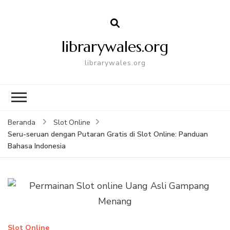
librarywales.org
librarywales.org
Beranda
Slot Online
Seru-seruan dengan Putaran Gratis di Slot Online: Panduan
Bahasa Indonesia
Slot Online