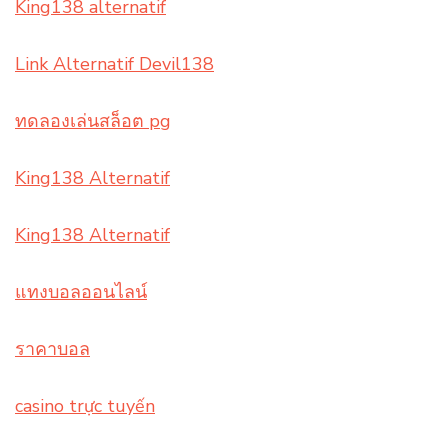
King138 alternatif
Link Alternatif Devil138
ทดลองเล่นสล็อต pg
King138 Alternatif
King138 Alternatif
แทงบอลออนไลน์
ราคาบอล
casino trực tuyến