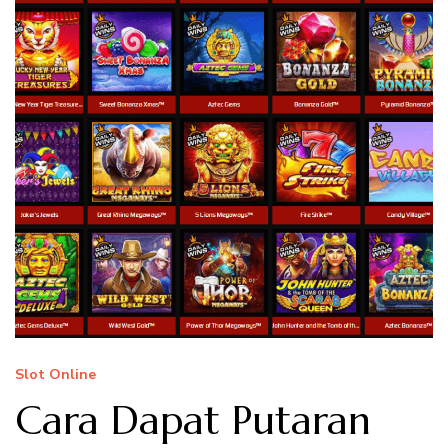
Slot Online
Cara Dapat Putaran