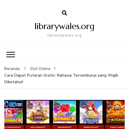
librarywales.org
librarywales.org
Beranda
Slot Online
Cara Dapat Putaran Gratis: Rahasia Tersembunyi yang Wajib
Diketahui!