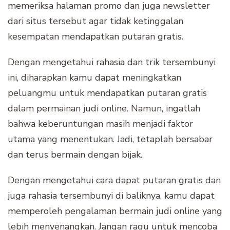
memeriksa halaman promo dan juga newsletter
dari situs tersebut agar tidak ketinggalan
kesempatan mendapatkan putaran gratis.
Dengan mengetahui rahasia dan trik tersembunyi
ini, diharapkan kamu dapat meningkatkan
peluangmu untuk mendapatkan putaran gratis
dalam permainan judi online. Namun, ingatlah
bahwa keberuntungan masih menjadi faktor
utama yang menentukan. Jadi, tetaplah bersabar
dan terus bermain dengan bijak.
Dengan mengetahui cara dapat putaran gratis dan
juga rahasia tersembunyi di baliknya, kamu dapat
memperoleh pengalaman bermain judi online yang
lebih menyenangkan. Jangan ragu untuk mencoba