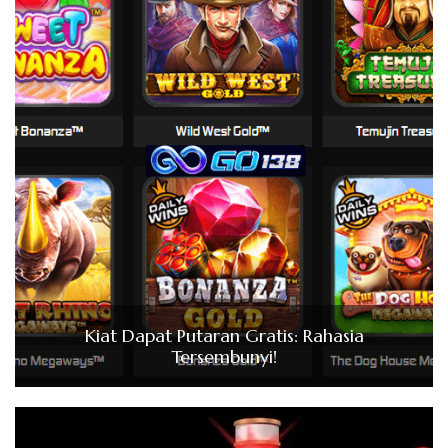
Kiat Dapat Putaran Gratis: Rahasia
Tersembunyi!