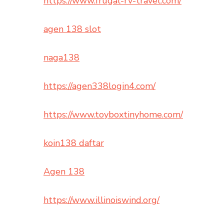
https://www.frugal-rv-travel.com/
agen 138 slot
naga138
https://agen338login4.com/
https://www.toyboxtinyhome.com/
koin138 daftar
Agen 138
https://www.illinoiswind.org/