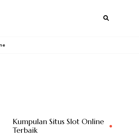
ine
Kumpulan Situs Slot Online
Terbaik