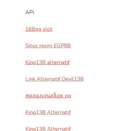
APi
168gg slot
Situs resmi EGP88
King138 alternatif
Link Alternatif Devil138
ทดลองเล่นสล็อต pg
King138 Alternatif
King138 Alternatif