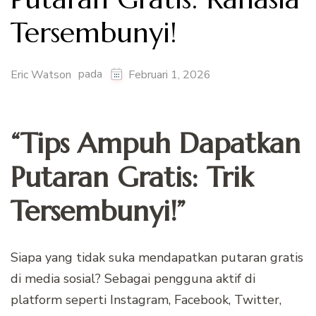
Tersembunyi!
pada
Eric Watson
Februari 1, 2026
“Tips Ampuh Dapatkan
Putaran Gratis: Trik
Tersembunyi!”
Siapa yang tidak suka mendapatkan putaran gratis
di media sosial? Sebagai pengguna aktif di
platform seperti Instagram, Facebook, Twitter,