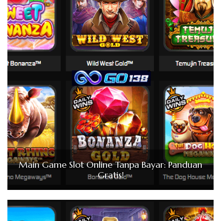
Main Game Slot Online Tanpa Bayar: Panduan
Gratis!