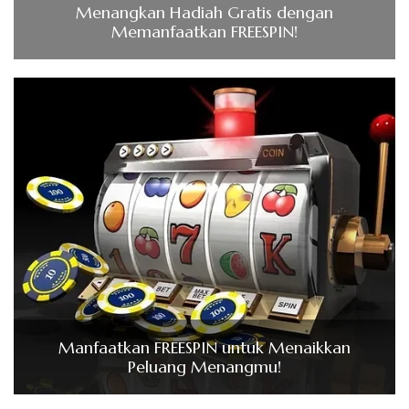
Menangkan Hadiah Gratis dengan
Memanfaatkan FREESPIN!
Manfaatkan FREESPIN untuk Menaikkan
Peluang Menangmu!