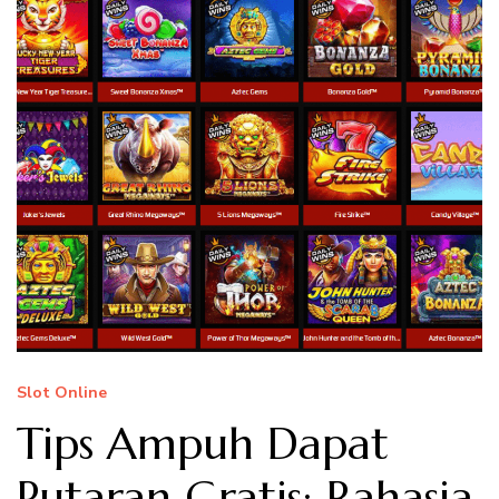
Slot Online
Tips Ampuh Dapat
Putaran Gratis: Rahasia