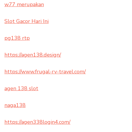
w77 merupakan
Slot Gacor Hari Ini
pg138 rtp
https://agen138.design/
https://www.frugal-rv-travel.com/
agen 138 slot
naga138
https://agen338login4.com/