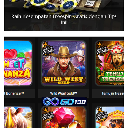
Raih Kesempatan Freespin Gratis dengan Tips
Ini!