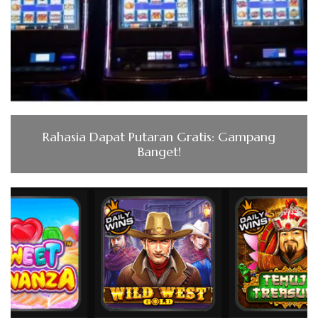
Rahasia Dapat Putaran Gratis: Gampang
Banget!