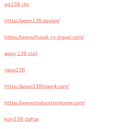
pg138 rtp
https://agen138.design/
https://www.frugal-rv-travel.com/
agen 138 slot
naga138
https://agen338login4.com/
https://www.toyboxtinyhome.com/
koin138 daftar