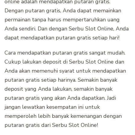
online adalah mendapatkan putaran gratis.
Dengan putaran gratis, Anda dapat memainkan
permainan tanpa harus mempertaruhkan uang
Anda sendiri. Dan dengan Serbu Slot Online, Anda
dapat mendapatkan putaran gratis setiap hari!
Cara mendapatkan putaran gratis sangat mudah.
Cukup lakukan deposit di Serbu Slot Online dan
Anda akan memenuhi syarat untuk mendapatkan
putaran gratis setiap harinya. Semakin banyak
deposit yang Anda lakukan, semakin banyak
putaran gratis yang akan Anda dapatkan. Jadi
jangan lewatkan kesempatan ini untuk
memperoleh lebih banyak kemenangan dengan
putaran gratis dari Serbu Slot Online!