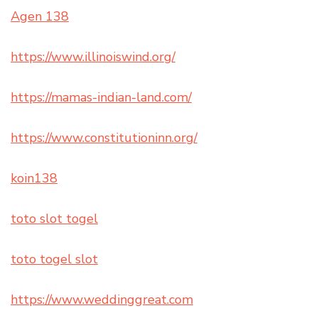
Agen 138
https://www.illinoiswind.org/
https://mamas-indian-land.com/
https://www.constitutioninn.org/
koin138
toto slot togel
toto togel slot
https://www.weddinggreat.com