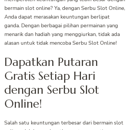
bermain slot online? Ya, dengan Serbu Slot Online,
Anda dapat merasakan keuntungan berlipat
ganda. Dengan berbagai pilihan permainan yang
menarik dan hadiah yang menggiurkan, tidak ada
alasan untuk tidak mencoba Serbu Slot Online!
Dapatkan Putaran
Gratis Setiap Hari
dengan Serbu Slot
Online!
Salah satu keuntungan terbesar dari bermain slot