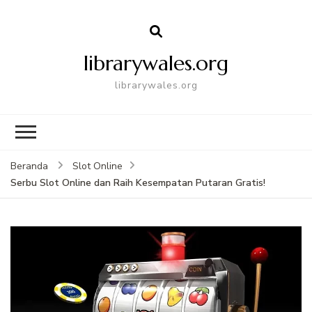
librarywales.org
librarywales.org
Beranda
Slot Online
Serbu Slot Online dan Raih Kesempatan Putaran Gratis!