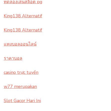
ทดลองเล่นสล็อต pg
King138 Alternatif
King138 Alternatif
แทงบอลออนไลน์
ราคาบอล
casino trực tuyến
w77 merupakan
Slot Gacor Hari Ini