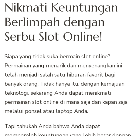
Nikmati Keuntungan
Berlimpah dengan
Serbu Slot Online!
Siapa yang tidak suka bermain slot online?
Permainan yang menarik dan menyenangkan ini
telah menjadi salah satu hiburan favorit bagi
banyak orang. Tidak hanya itu, dengan kemajuan
teknologi, sekarang Anda dapat menikmati
permainan slot online di mana saja dan kapan saja
melalui ponsel atau laptop Anda.
Tapi tahukah Anda bahwa Anda dapat
memperoleh keuntungan yang lebih besar dengan