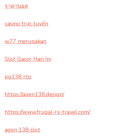
ราคาบอล
casino trực tuyến
w77 merupakan
Slot Gacor Hari Ini
pg138 rtp
https://agen138.design/
https://www.frugal-rv-travel.com/
agen 138 slot