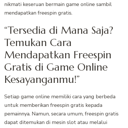
nikmati keseruan bermain game online sambil
mendapatkan freespin gratis.
“Tersedia di Mana Saja?
Temukan Cara
Mendapatkan Freespin
Gratis di Game Online
Kesayanganmu!”
Setiap game online memiliki cara yang berbeda
untuk memberikan freespin gratis kepada
pemainnya. Namun, secara umum, freespin gratis
dapat ditemukan di mesin slot atau melalui