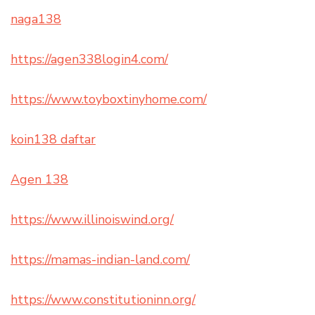
naga138
https://agen338login4.com/
https://www.toyboxtinyhome.com/
koin138 daftar
Agen 138
https://www.illinoiswind.org/
https://mamas-indian-land.com/
https://www.constitutioninn.org/