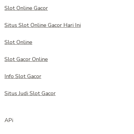
Slot Online Gacor
Situs Slot Online Gacor Hari Ini
Slot Online
Slot Gacor Online
Info Slot Gacor
Situs Judi Slot Gacor
APi