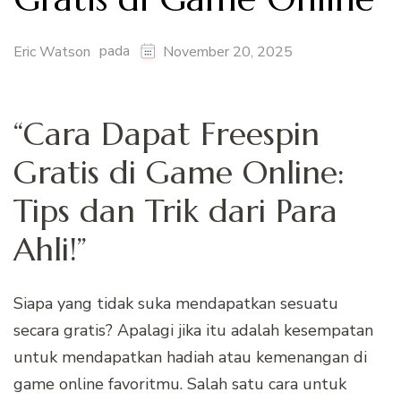
pada
Eric Watson
November 20, 2025
“Cara Dapat Freespin
Gratis di Game Online:
Tips dan Trik dari Para
Ahli!”
Siapa yang tidak suka mendapatkan sesuatu
secara gratis? Apalagi jika itu adalah kesempatan
untuk mendapatkan hadiah atau kemenangan di
game online favoritmu. Salah satu cara untuk