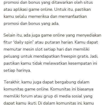
promosi dan bonus yang ditawarkan oleh situs
atau aplikasi game online. Untuk itu, pastikan
kamu selalu memeriksa dan memanfaatkan
promosi dan bonus yang ada.
Selain itu, ada juga game online yang menyediakan
fitur “daily spin” atau putaran harian. Kamu dapat
memutar mesin slot setiap hari dan memiliki
peluang untuk mendapatkan freespin gratis. Jadi,
pastikan kamu tidak melewatkan kesempatan ini
setiap harinya.
Terakhir, kamu juga dapat bergabung dalam
komunitas game online. Komunitas ini biasanya
memiliki forum atau grup di media sosial yang
dapat kamu ikuti. Di dalam komunitas ini, kamu