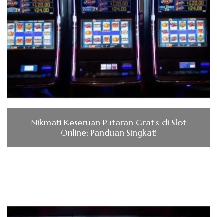
Nikmati Keseruan Putaran Gratis di Slot
Online: Panduan Singkat!