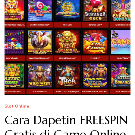
Slot Online
Cara Dapetin FREESPIN
Gratis di Game Online