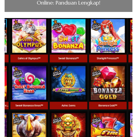
Online: Panduan Lengkap!