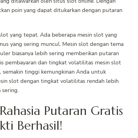
ang ditawarkan oleh situs slot online. Dengan
tkan poin yang dapat ditukarkan dengan putaran
slot yang tepat. Ada beberapa mesin slot yang
onus yang sering muncul. Mesin slot dengan tema
puler biasanya lebih sering memberikan putaran
ris pembayaran dan tingkat volatilitas mesin slot
n, semakin tinggi kemungkinan Anda untuk
n slot dengan tingkat volatilitas rendah lebih
sering.
Rahasia Putaran Gratis
ti Berhasil!