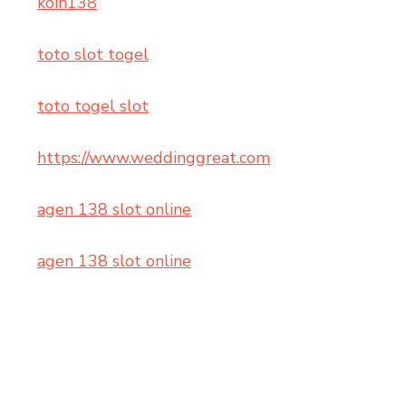
koin138
toto slot togel
toto togel slot
https://www.weddinggreat.com
agen 138 slot online
agen 138 slot online