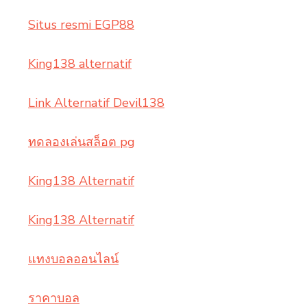
Situs resmi EGP88
King138 alternatif
Link Alternatif Devil138
ทดลองเล่นสล็อต pg
King138 Alternatif
King138 Alternatif
แทงบอลออนไลน์
ราคาบอล