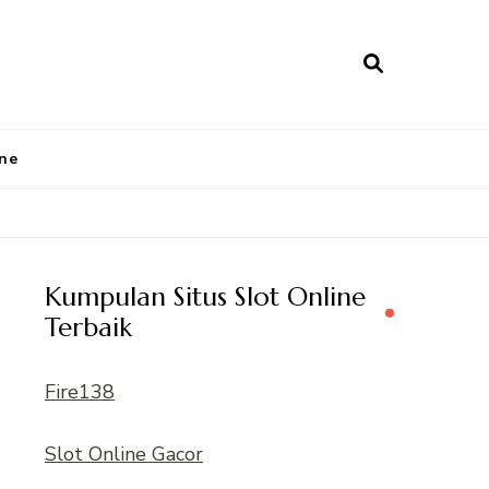
ine
Kumpulan Situs Slot Online
Terbaik
Fire138
Slot Online Gacor