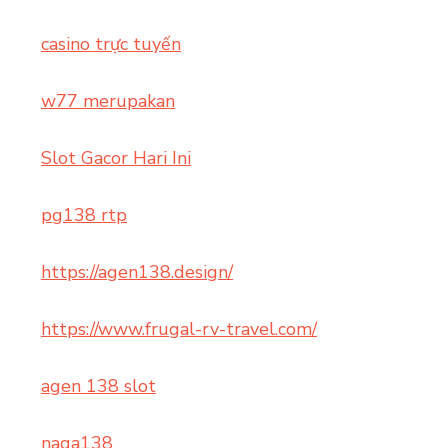
casino trực tuyến
w77 merupakan
Slot Gacor Hari Ini
pg138 rtp
https://agen138.design/
https://www.frugal-rv-travel.com/
agen 138 slot
naga138