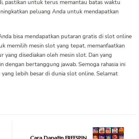
adi, pastikan untuk terus memantau batas waktu
meningkatkan peluang Anda untuk mendapatkan
Anda bisa mendapatkan putaran gratis di slot online
tuk memilih mesin slot yang tepat, memanfaatkan
r yang disediakan oleh mesin slot. Dan yang
ain dengan bertanggung jawab. Semoga rahasia ini
ng lebih besar di dunia slot online. Selamat
Cara Dapatin FREESPIN