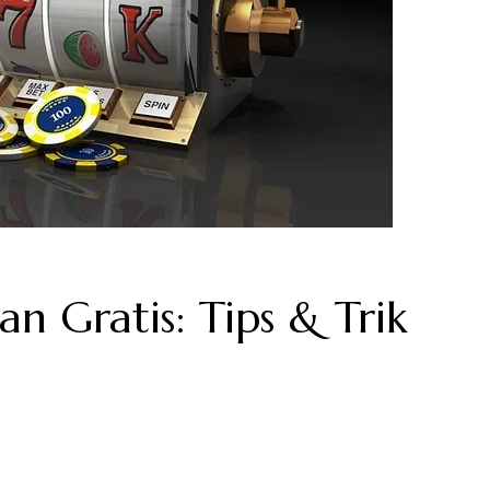
n Gratis: Tips & Trik