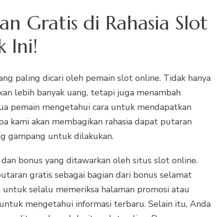
n Gratis di Rahasia Slot
 Ini!
ang paling dicari oleh pemain slot online. Tidak hanya
n lebih banyak uang, tetapi juga menambah
mua pemain mengetahui cara untuk mendapatkan
pa kami akan membagikan rahasia dapat putaran
yang gampang untuk dilakukan.
an bonus yang ditawarkan oleh situs slot online.
utaran gratis sebagai bagian dari bonus selamat
an untuk selalu memeriksa halaman promosi atau
untuk mengetahui informasi terbaru. Selain itu, Anda