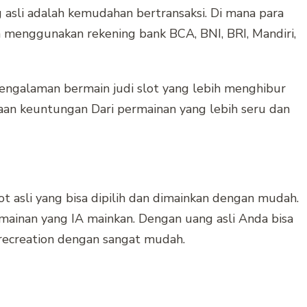
 asli adalah kemudahan bertransaksi. Di mana para
 menggunakan rekening bank BCA, BNI, BRI, Mandiri,
pengalaman bermain judi slot yang lebih menghibur
taan keuntungan Dari permainan yang lebih seru dan
t asli yang bisa dipilih dan dimainkan dengan mudah.
inan yang IA mainkan. Dengan uang asli Anda bisa
recreation dengan sangat mudah.