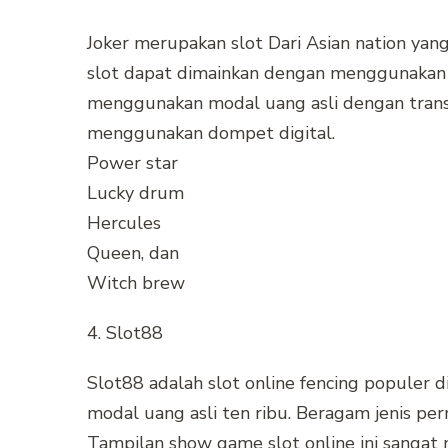
Joker merupakan slot Dari Asian nation yang
slot dapat dimainkan dengan menggunakan 
menggunakan modal uang asli dengan tran
menggunakan dompet digital.
Power star
Lucky drum
Hercules
Queen, dan
Witch brew
4. Slot88
Slot88 adalah slot online fencing populer
modal uang asli ten ribu. Beragam jenis pe
Tampilan show game slot online ini sangat