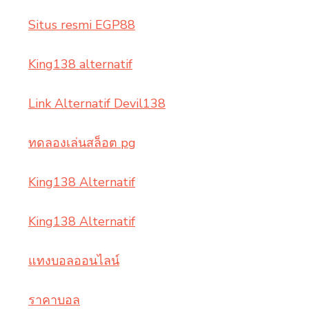
Situs resmi EGP88
King138 alternatif
Link Alternatif Devil138
ทดลองเล่นสล็อต pg
King138 Alternatif
King138 Alternatif
แทงบอลออนไลน์
ราคาบอล