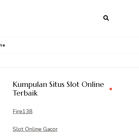
ine
Kumpulan Situs Slot Online
Terbaik
Fire138
Slot Online Gacor