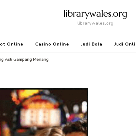
librarywales.org
librarywales.org
lot Online
Casino Online
Judi Bola
Judi Onl
ang Asli Gampang Menang