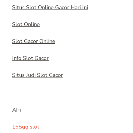
Situs Slot Online Gacor Hari Ini
Slot Online
Slot Gacor Online
Info Slot Gacor
Situs Judi Slot Gacor
APi
168gg slot