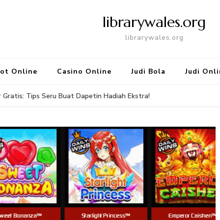
librarywales.org
librarywales.org
lot Online
Casino Online
Judi Bola
Judi Onl
 Gratis: Tips Seru Buat Dapetin Hadiah Ekstra!