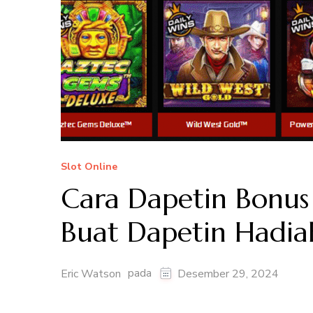
Slot Online
Cara Dapetin Bonus 
Buat Dapetin Hadiah
pada
Eric Watson
Desember 29, 2024