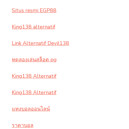
Situs resmi EGP88
King138 alternatif
Link Alternatif Devil138
ทดลองเล่นสล็อต pg
King138 Alternatif
King138 Alternatif
แทงบอลออนไลน์
ราคาบอล