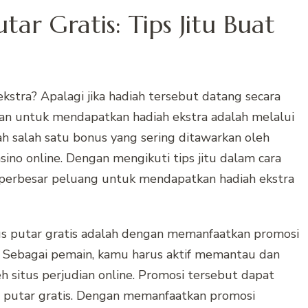
ar Gratis: Tips Jitu Buat
kstra? Apalagi jika hadiah tersebut datang secara
ukan untuk mendapatkan hadiah ekstra adalah melalui
ah salah satu bonus yang sering ditawarkan oleh
sino online. Dengan mengikuti tips jitu dalam cara
mperbesar peluang untuk mendapatkan hadiah ekstra
nus putar gratis adalah dengan memanfaatkan promosi
e. Sebagai pemain, kamu harus aktif memantau dan
 situs perjudian online. Promosi tersebut dapat
s putar gratis. Dengan memanfaatkan promosi