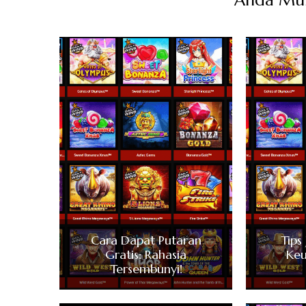
Cara Dapat Putaran
Tips
Gratis: Rahasia
Keu
Tersembunyi!