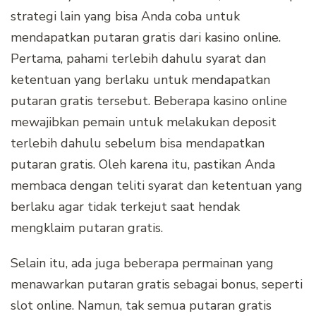
strategi lain yang bisa Anda coba untuk
mendapatkan putaran gratis dari kasino online.
Pertama, pahami terlebih dahulu syarat dan
ketentuan yang berlaku untuk mendapatkan
putaran gratis tersebut. Beberapa kasino online
mewajibkan pemain untuk melakukan deposit
terlebih dahulu sebelum bisa mendapatkan
putaran gratis. Oleh karena itu, pastikan Anda
membaca dengan teliti syarat dan ketentuan yang
berlaku agar tidak terkejut saat hendak
mengklaim putaran gratis.
Selain itu, ada juga beberapa permainan yang
menawarkan putaran gratis sebagai bonus, seperti
slot online. Namun, tak semua putaran gratis