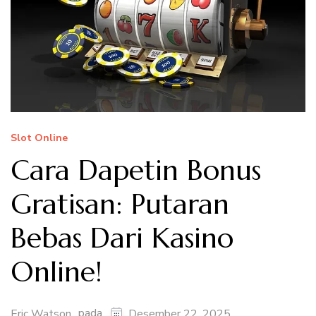
Slot Online
Cara Dapetin Bonus
Gratisan: Putaran
Bebas Dari Kasino
Online!
pada
Eric Watson
Desember 22, 2025