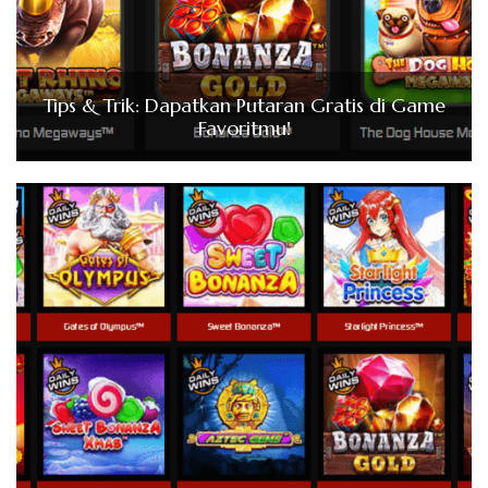
Tips & Trik: Dapatkan Putaran Gratis di Game
Favoritmu!