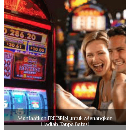
Manfaatkan FREESPIN untuk Menangkan
Hadiah Tanpa Batas!