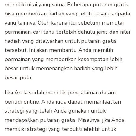
memiliki nilai yang sama. Beberapa putaran gratis
bisa memberikan hadiah yang lebih besar daripada
yang lainnya. Oleh karena itu, sebelum memulai
permainan, cari tahu terlebih dahulu jenis dan nilai
hadiah yang ditawarkan untuk putaran gratis
tersebut. Ini akan membantu Anda memilih
permainan yang memberikan kesempatan lebih
besar untuk memenangkan hadiah yang lebih
besar pula.
Jika Anda sudah memiliki pengalaman dalam
berjudi online, Anda juga dapat memanfaatkan
strategi yang telah Anda gunakan untuk
mendapatkan putaran gratis. Misalnya, jika Anda
memiliki strategi yang terbukti efektif untuk