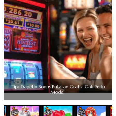
Tips Dapetin Bonus Putaran Gratis: Gak Perlu
Modal!