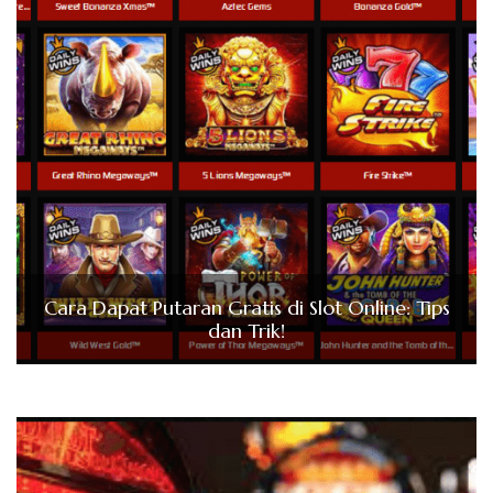
Cara Dapat Putaran Gratis di Slot Online: Tips
dan Trik!