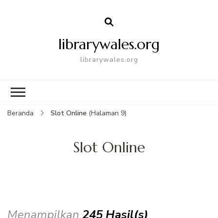
librarywales.org
librarywales.org
Beranda
Slot Online
(Halaman 9)
Slot Online
Menampilkan
245 Hasil(s)