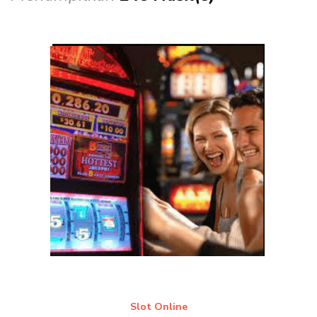
Slot Online