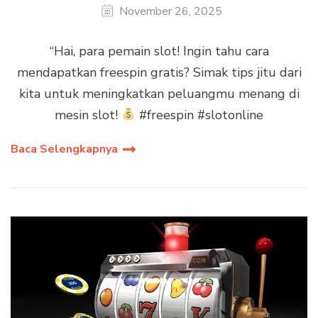
November 26, 2025
“Hai, para pemain slot! Ingin tahu cara
mendapatkan freespin gratis? Simak tips jitu dari
kita untuk meningkatkan peluangmu menang di
mesin slot!
#freespin #slotonline
Baca Selengkapnya