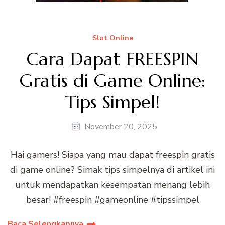
Slot Online
Cara Dapat FREESPIN
Gratis di Game Online:
Tips Simpel!
November 20, 2025
Hai gamers! Siapa yang mau dapat freespin gratis
di game online? Simak tips simpelnya di artikel ini
untuk mendapatkan kesempatan menang lebih
besar! #freespin #gameonline #tipssimpel
Baca Selengkapnya