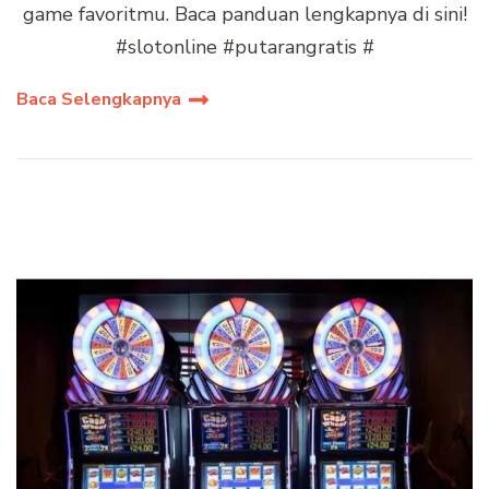
game favoritmu. Baca panduan lengkapnya di sini!
#slotonline #putarangratis #
Baca Selengkapnya