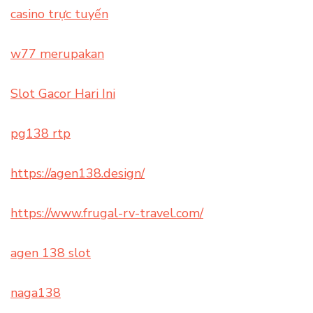
casino trực tuyến
w77 merupakan
Slot Gacor Hari Ini
pg138 rtp
https://agen138.design/
https://www.frugal-rv-travel.com/
agen 138 slot
naga138