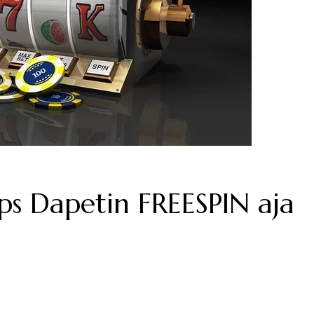
ps Dapetin FREESPIN aja