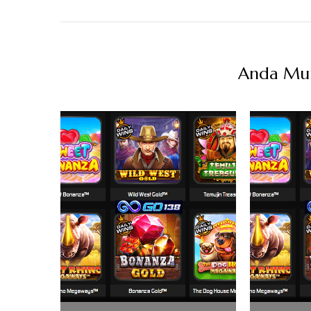
Anda Mung