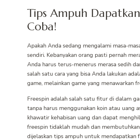
Tips Ampuh Dapatkan 
Coba!
Apakah Anda sedang mengalami masa-masa ga
sendiri. Kebanyakan orang pasti pernah me
Anda harus terus-menerus merasa sedih dan
salah satu cara yang bisa Anda lakukan ad
game, melainkan game yang menawarkan fre
Freespin adalah salah satu fitur di dala
tanpa harus menggunakan koin atau uang as
khawatir kehabisan uang dan dapat menghi
freespin tidaklah mudah dan membutuhkan st
dijelaskan tips ampuh untuk mendapatkan fre