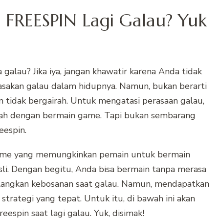
FREESPIN Lagi Galau? Yuk
lau? Jika iya, jangan khawatir karena Anda tidak
rasakan galau dalam hidupnya. Namun, bukan berarti
 tidak bergairah. Untuk mengatasi perasaan galau,
alah dengan bermain game. Tapi bukan sembarang
espin.
m game yang memungkinkan pemain untuk bermain
li. Dengan begitu, Anda bisa bermain tanpa merasa
langkan kebosanan saat galau. Namun, mendapatkan
rategi yang tepat. Untuk itu, di bawah ini akan
espin saat lagi galau. Yuk, disimak!