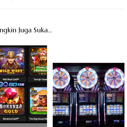
kin Juga Suka...