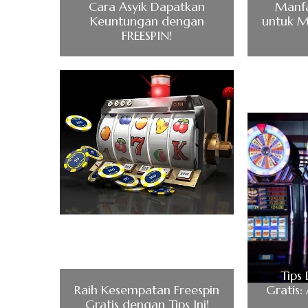
Cara Asyik Dapatkan
Manfa
Keuntungan dengan
untuk 
FREESPIN!
Tips
Raih Kesempatan Freespin
Gratis:
Gratis dengan Tips Ini!