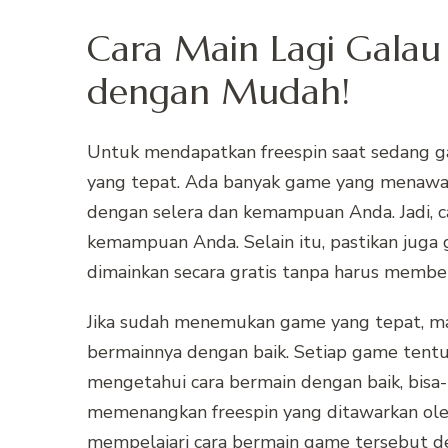
Cara Main Lagi Galau
dengan Mudah!
Untuk mendapatkan freespin saat sedang g
yang tepat. Ada banyak game yang menawar
dengan selera dan kemampuan Anda. Jadi, c
kemampuan Anda. Selain itu, pastikan juga 
dimainkan secara gratis tanpa harus membeli
Jika sudah menemukan game yang tepat, mak
bermainnya dengan baik. Setiap game tentun
mengetahui cara bermain dengan baik, bisa
memenangkan freespin yang ditawarkan ole
mempelajari cara bermain game tersebut de