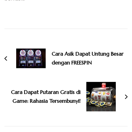
Navigasi
Artikel
Cara Asik Dapat Untung Besar
dengan FREESPIN
Cara Dapat Putaran Gratis di
Game: Rahasia Tersembunyi!