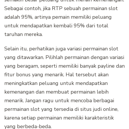
Sebagai contoh, jika RTP sebuah permainan slot
adalah 95%, artinya pemain memiliki peluang
untuk mendapatkan kembali 95% dari total
taruhan mereka.
Selain itu, perhatikan juga variasi permainan slot
yang ditawarkan. Pilihlah permainan dengan variasi
yang beragam, seperti memiliki banyak payline dan
fitur bonus yang menarik. Hal tersebut akan
meningkatkan peluang untuk mendapatkan
kemenangan dan membuat permainan lebih
menarik. Jangan ragu untuk mencoba berbagai
permainan slot yang tersedia di situs judi online,
karena setiap permainan memiliki karakteristik
yang berbeda-beda.