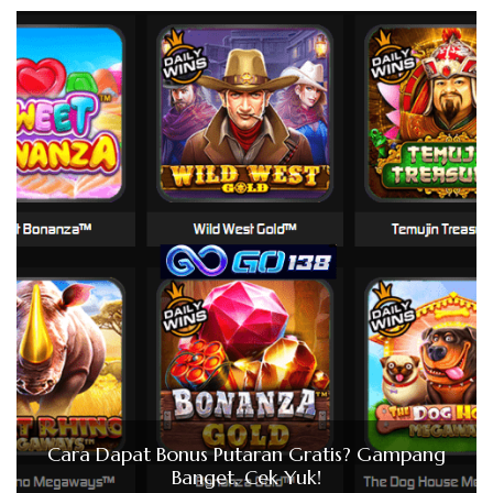
Cara Dapat Bonus Putaran Gratis? Gampang
Banget, Cek Yuk!