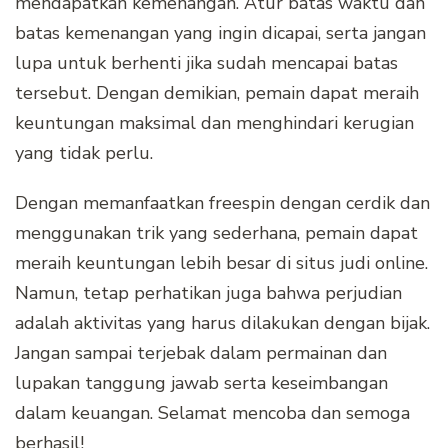
mendapatkan kemenangan. Atur batas waktu dan
batas kemenangan yang ingin dicapai, serta jangan
lupa untuk berhenti jika sudah mencapai batas
tersebut. Dengan demikian, pemain dapat meraih
keuntungan maksimal dan menghindari kerugian
yang tidak perlu.
Dengan memanfaatkan freespin dengan cerdik dan
menggunakan trik yang sederhana, pemain dapat
meraih keuntungan lebih besar di situs judi online.
Namun, tetap perhatikan juga bahwa perjudian
adalah aktivitas yang harus dilakukan dengan bijak.
Jangan sampai terjebak dalam permainan dan
lupakan tanggung jawab serta keseimbangan
dalam keuangan. Selamat mencoba dan semoga
berhasil!