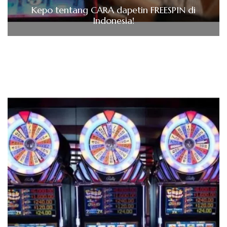
Kepo tentang CARA dapetin FREESPIN di
Indonesia!