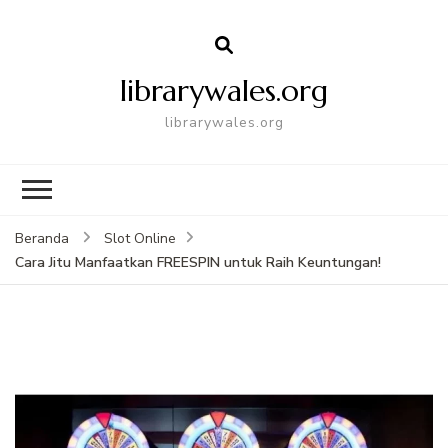
librarywales.org
librarywales.org
Beranda
Slot Online
Cara Jitu Manfaatkan FREESPIN untuk Raih Keuntungan!