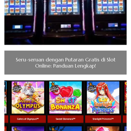
Seru-seruan dengan Putaran Gratis di Slot
Online: Panduan Lengkap!