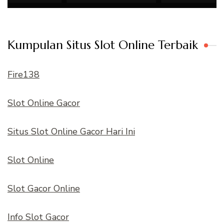
Kumpulan Situs Slot Online Terbaik
Fire138
Slot Online Gacor
Situs Slot Online Gacor Hari Ini
Slot Online
Slot Gacor Online
Info Slot Gacor