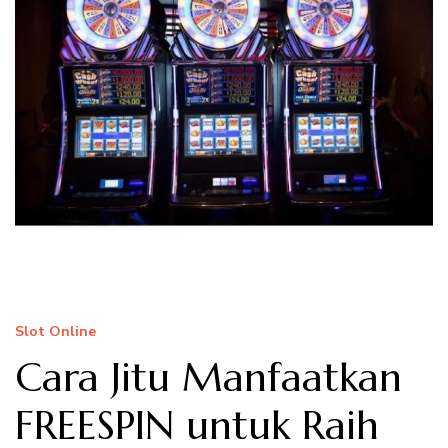
Slot Online
Cara Jitu Manfaatkan
FREESPIN untuk Raih