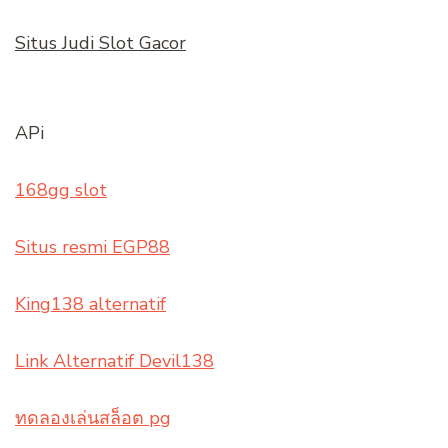
Situs Judi Slot Gacor
APi
168gg slot
Situs resmi EGP88
King138 alternatif
Link Alternatif Devil138
ทดลองเล่นสล็อต pg