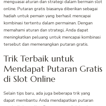
menguasai aturan dan strategi dalam bermain slot
online. Putaran gratis biasanya diberikan sebagai
hadiah untuk pemain yang berhasil mencapai
kombinasi tertentu dalam permainan. Dengan
memahami aturan dan strategi, Anda dapat
meningkatkan peluang untuk mencapai kombinasi
tersebut dan memenangkan putaran gratis.
Trik Terbaik untuk
Mendapat Putaran Gratis
di Slot Online
Selain tips baru, ada juga beberapa trik yang
dapat membantu Anda mendapatkan putaran