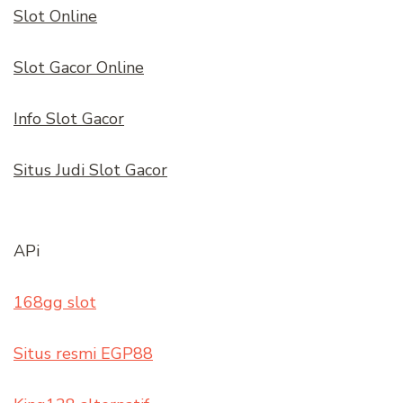
Slot Online
Slot Gacor Online
Info Slot Gacor
Situs Judi Slot Gacor
APi
168gg slot
Situs resmi EGP88