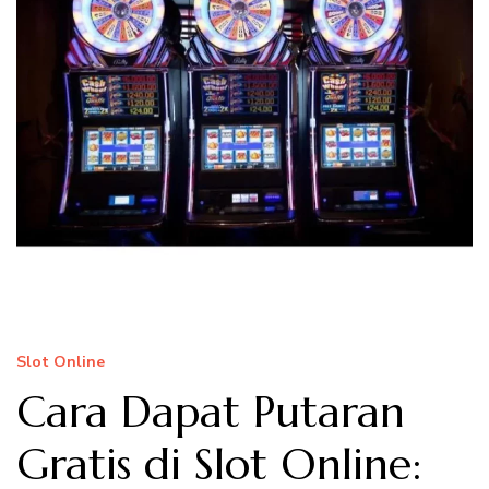
Slot Online
Cara Dapat Putaran
Gratis di Slot Online: