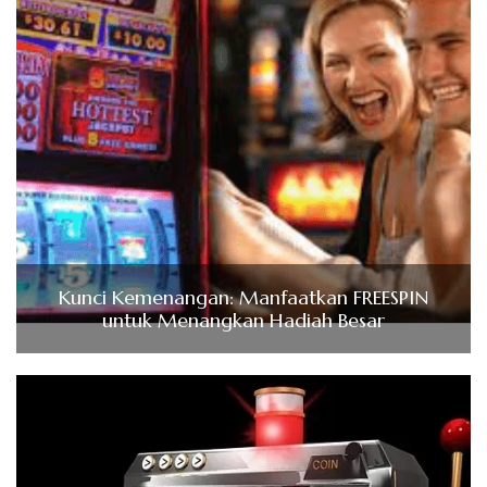
Kunci Kemenangan: Manfaatkan FREESPIN
untuk Menangkan Hadiah Besar