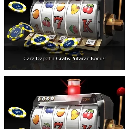
Cara Dapetin Gratis Putaran Bonus!