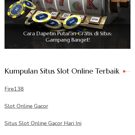
Cara Dapetin Putaran Gratis di Situs:
Gampang Banget!
Kumpulan Situs Slot Online Terbaik
Fire138
Slot Online Gacor
Situs Slot Online Gacor Hari Ini