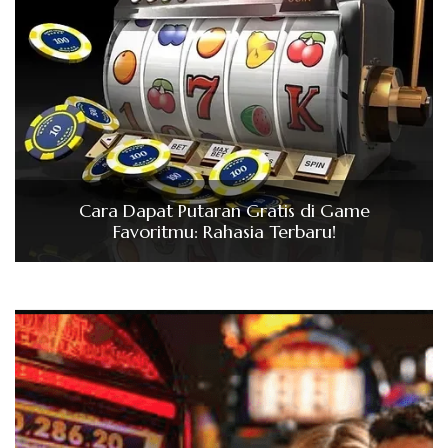
Cara Dapat Putaran Gratis di Game
Favoritmu: Rahasia Terbaru!