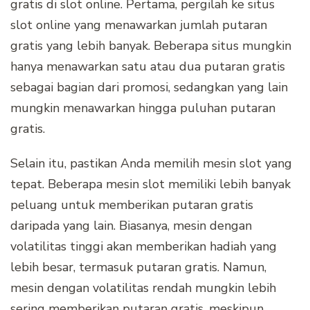
gratis di slot online. Pertama, pergilah ke situs
slot online yang menawarkan jumlah putaran
gratis yang lebih banyak. Beberapa situs mungkin
hanya menawarkan satu atau dua putaran gratis
sebagai bagian dari promosi, sedangkan yang lain
mungkin menawarkan hingga puluhan putaran
gratis.
Selain itu, pastikan Anda memilih mesin slot yang
tepat. Beberapa mesin slot memiliki lebih banyak
peluang untuk memberikan putaran gratis
daripada yang lain. Biasanya, mesin dengan
volatilitas tinggi akan memberikan hadiah yang
lebih besar, termasuk putaran gratis. Namun,
mesin dengan volatilitas rendah mungkin lebih
sering memberikan putaran gratis, meskipun