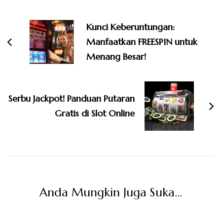
Navigasi
Artikel
Kunci Keberuntungan:
Manfaatkan FREESPIN untuk
Menang Besar!
Serbu Jackpot! Panduan Putaran
Gratis di Slot Online
Anda Mungkin Juga Suka...