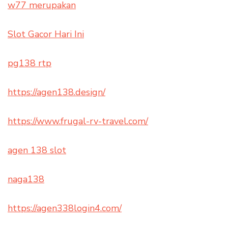
w77 merupakan
Slot Gacor Hari Ini
pg138 rtp
https://agen138.design/
https://www.frugal-rv-travel.com/
agen 138 slot
naga138
https://agen338login4.com/