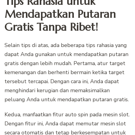
Tips Rahasia untuk
Mendapatkan Putaran
Gratis Tanpa Ribet!
Selain tips di atas, ada beberapa tips rahasia yang
dapat Anda gunakan untuk mendapatkan putaran
gratis dengan lebih mudah. Pertama, atur target
kemenangan dan berhenti bermain ketika target
tersebut tercapai. Dengan cara ini, Anda dapat
menghindari kerugian dan memaksimalkan
peluang Anda untuk mendapatkan putaran gratis.
Kedua, manfaatkan fitur auto spin pada mesin slot.
Dengan fitur ini, Anda dapat memutar mesin slot
secara otomatis dan tetap berkesempatan untuk