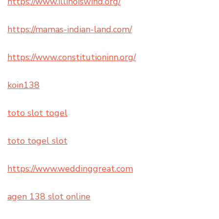
https://www.illinoiswind.org/
https://mamas-indian-land.com/
https://www.constitutioninn.org/
koin138
toto slot togel
toto togel slot
https://www.weddinggreat.com
agen 138 slot online