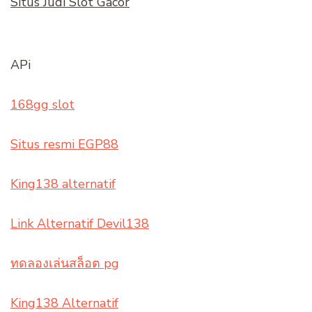
Situs Judi Slot Gacor
APi
168gg slot
Situs resmi EGP88
King138 alternatif
Link Alternatif Devil138
ทดลองเล่นสล็อต pg
King138 Alternatif