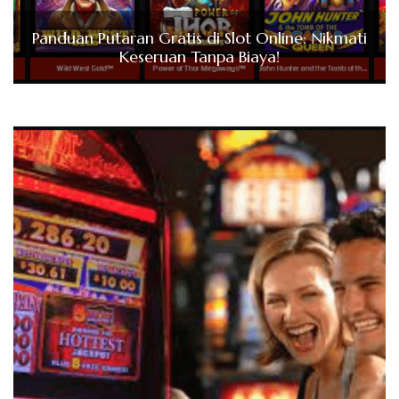
Panduan Putaran Gratis di Slot Online: Nikmati
Keseruan Tanpa Biaya!