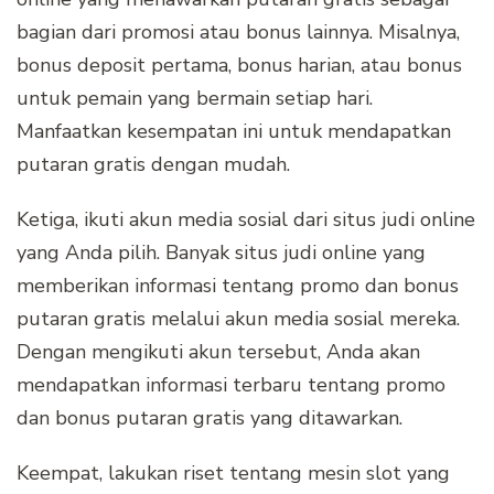
bagian dari promosi atau bonus lainnya. Misalnya,
bonus deposit pertama, bonus harian, atau bonus
untuk pemain yang bermain setiap hari.
Manfaatkan kesempatan ini untuk mendapatkan
putaran gratis dengan mudah.
Ketiga, ikuti akun media sosial dari situs judi online
yang Anda pilih. Banyak situs judi online yang
memberikan informasi tentang promo dan bonus
putaran gratis melalui akun media sosial mereka.
Dengan mengikuti akun tersebut, Anda akan
mendapatkan informasi terbaru tentang promo
dan bonus putaran gratis yang ditawarkan.
Keempat, lakukan riset tentang mesin slot yang