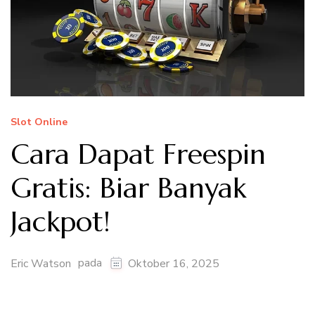
Slot Online
Cara Dapat Freespin
Gratis: Biar Banyak
Jackpot!
pada
Eric Watson
Oktober 16, 2025