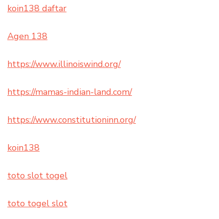
koin138 daftar
Agen 138
https://www.illinoiswind.org/
https://mamas-indian-land.com/
https://www.constitutioninn.org/
koin138
toto slot togel
toto togel slot