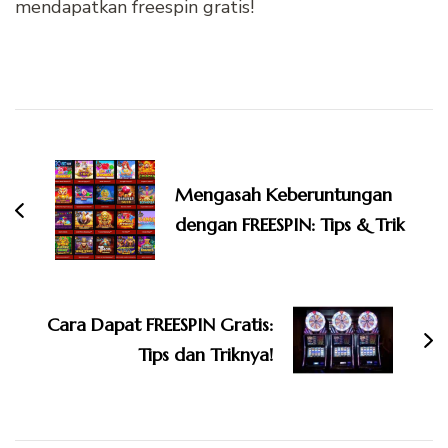
mendapatkan freespin gratis!
Navigasi
Artikel
Mengasah Keberuntungan
dengan FREESPIN: Tips & Trik
Cara Dapat FREESPIN Gratis:
Tips dan Triknya!