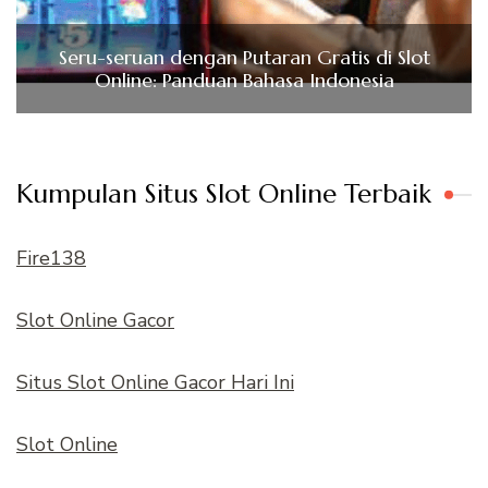
Seru-seruan dengan Putaran Gratis di Slot
Online: Panduan Bahasa Indonesia
Kumpulan Situs Slot Online Terbaik
Fire138
Slot Online Gacor
Situs Slot Online Gacor Hari Ini
Slot Online