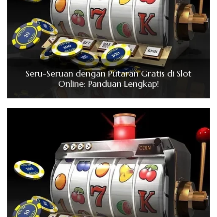
Seru-Seruan dengan Putaran Gratis di Slot
Online: Panduan Lengkap!