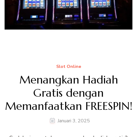
Slot Online
Menangkan Hadiah
Gratis dengan
Memanfaatkan FREESPIN!
Januari 3, 2025