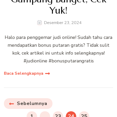
Yuk!
Desember 23, 2024
Halo para penggemar judi online! Sudah tahu cara
mendapatkan bonus putaran gratis? Tidak sulit
kok, cek artikel ini untuk info selengkapnya!
#judionline #bonusputarangratis
Baca Selengkapnya
Paginasi
Sebelumnya
pos
HALAMAN
HALAMAN
HALAMAN
HALAMAN
1
…
23
24
25