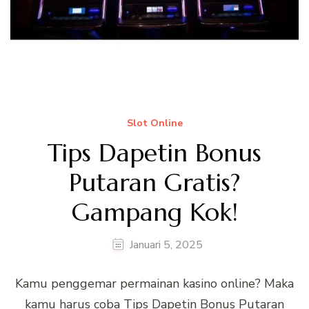
Slot Online
Tips Dapetin Bonus
Putaran Gratis?
Gampang Kok!
Januari 5, 2025
Kamu penggemar permainan kasino online? Maka
kamu harus coba Tips Dapetin Bonus Putaran