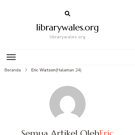
librarywales.org
librarywales.org
Beranda
Eric Watson
(Halaman 24)
Semua Artikel Oleh
Eric