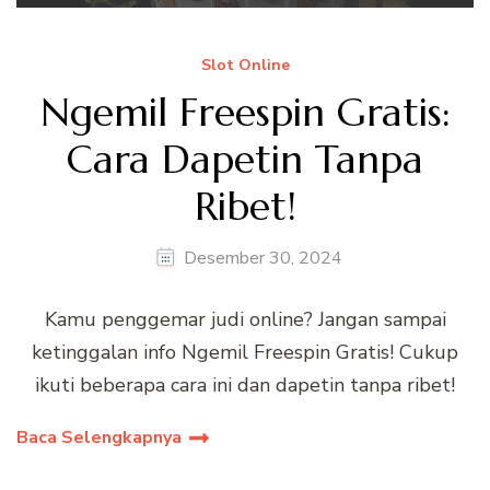
Slot Online
Ngemil Freespin Gratis:
Cara Dapetin Tanpa
Ribet!
Desember 30, 2024
Kamu penggemar judi online? Jangan sampai
ketinggalan info Ngemil Freespin Gratis! Cukup
ikuti beberapa cara ini dan dapetin tanpa ribet!
Baca Selengkapnya