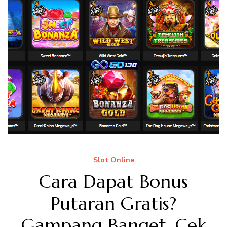
Slot Online
Cara Dapat Bonus
Putaran Gratis?
Gampang Banget, Cek