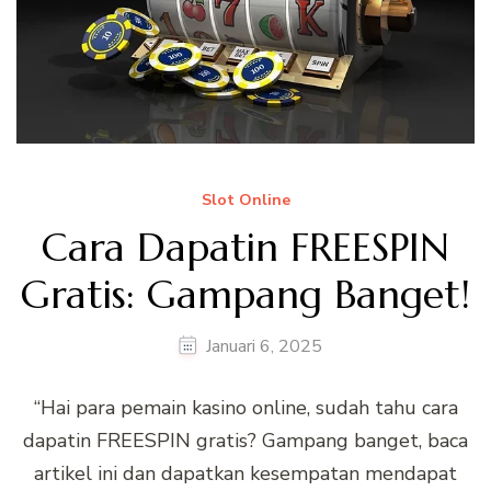
Slot Online
Cara Dapatin FREESPIN
Gratis: Gampang Banget!
Januari 6, 2025
“Hai para pemain kasino online, sudah tahu cara
dapatin FREESPIN gratis? Gampang banget, baca
artikel ini dan dapatkan kesempatan mendapat