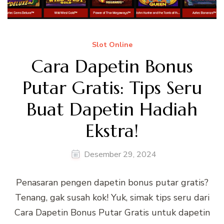
Slot Online
Cara Dapetin Bonus
Putar Gratis: Tips Seru
Buat Dapetin Hadiah
Ekstra!
Desember 29, 2024
Penasaran pengen dapetin bonus putar gratis?
Tenang, gak susah kok! Yuk, simak tips seru dari
Cara Dapetin Bonus Putar Gratis untuk dapetin