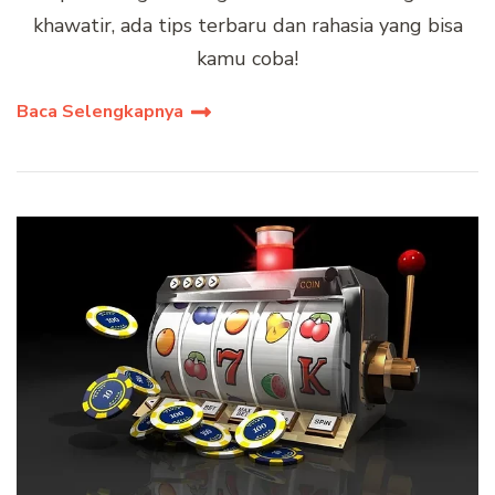
khawatir, ada tips terbaru dan rahasia yang bisa
kamu coba!
Baca Selengkapnya