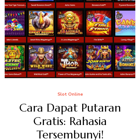
Slot Online
Cara Dapat Putaran
Gratis: Rahasia
Tersembunyi!