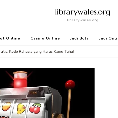
librarywales.org
librarywales.org
lot Online
Casino Online
Judi Bola
Judi Onl
atis: Kode Rahasia yang Harus Kamu Tahu!