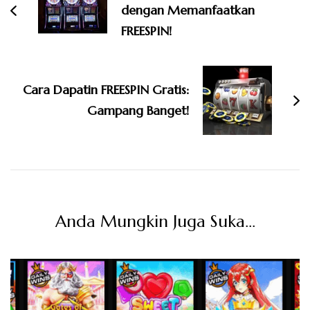
dengan Memanfaatkan
FREESPIN!
Cara Dapatin FREESPIN Gratis:
Gampang Banget!
Anda Mungkin Juga Suka...