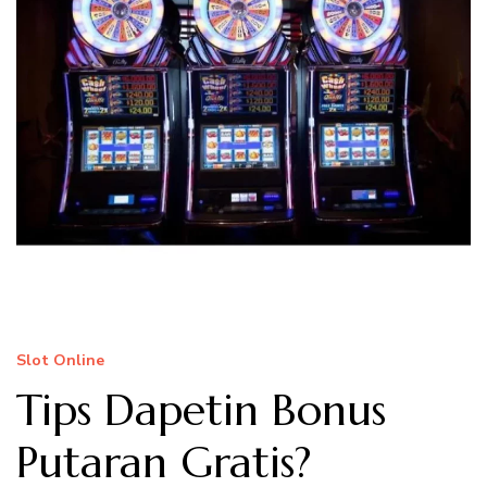
Slot Online
Tips Dapetin Bonus
Putaran Gratis?