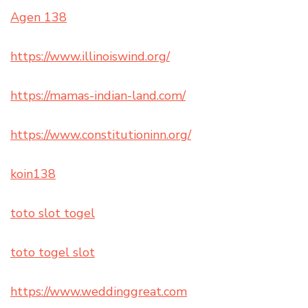
Agen 138
https://www.illinoiswind.org/
https://mamas-indian-land.com/
https://www.constitutioninn.org/
koin138
toto slot togel
toto togel slot
https://www.weddinggreat.com