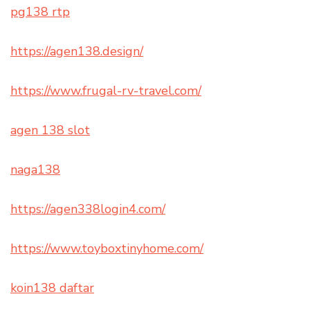
pg138 rtp
https://agen138.design/
https://www.frugal-rv-travel.com/
agen 138 slot
naga138
https://agen338login4.com/
https://www.toyboxtinyhome.com/
koin138 daftar