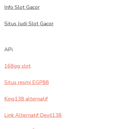
Info Slot Gacor
Situs Judi Slot Gacor
APi
168gg slot
Situs resmi EGP88
King138 alternatif
Link Alternatif Devil138