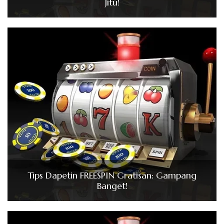
Jitu!
Tips Dapetin FREESPIN Gratisan: Gampang
Banget!