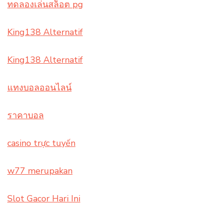
ทดลองเล่นสล็อต pg
King138 Alternatif
King138 Alternatif
แทงบอลออนไลน์
ราคาบอล
casino trực tuyến
w77 merupakan
Slot Gacor Hari Ini