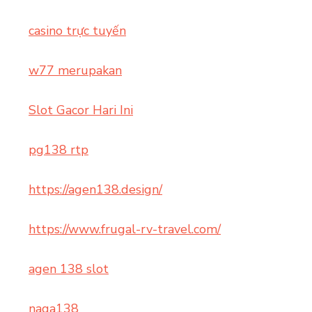
casino trực tuyến
w77 merupakan
Slot Gacor Hari Ini
pg138 rtp
https://agen138.design/
https://www.frugal-rv-travel.com/
agen 138 slot
naga138