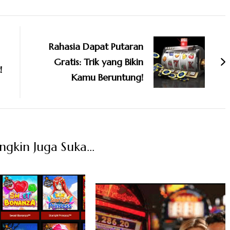
Rahasia Dapat Putaran
Gratis: Trik yang Bikin
!
Kamu Beruntung!
kin Juga Suka...