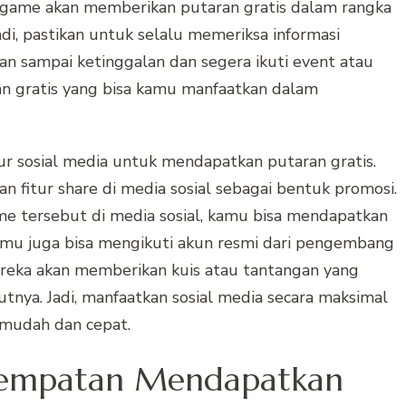
ame akan memberikan putaran gratis dalam rangka
i, pastikan untuk selalu memeriksa informasi
n sampai ketinggalan dan segera ikuti event atau
 gratis yang bisa kamu manfaatkan dalam
tur sosial media untuk mendapatkan putaran gratis.
itur share di media sosial sebagai bentuk promosi.
e tersebut di media sosial, kamu bisa mendapatkan
 kamu juga bisa mengikuti akun resmi dari pengembang
mereka akan memberikan kuis atau tantangan yang
tnya. Jadi, manfaatkan sosial media secara maksimal
mudah dan cepat.
sempatan Mendapatkan