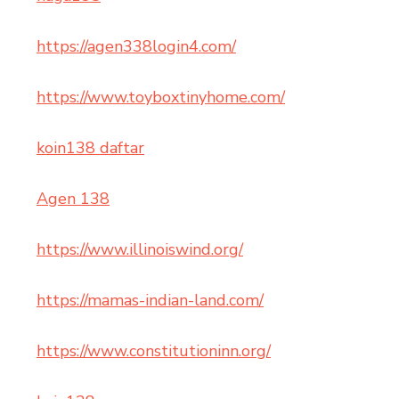
https://agen338login4.com/
https://www.toyboxtinyhome.com/
koin138 daftar
Agen 138
https://www.illinoiswind.org/
https://mamas-indian-land.com/
https://www.constitutioninn.org/