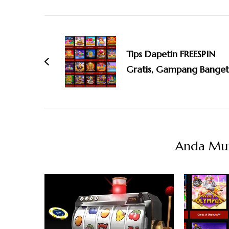
Navigasi
Artikel
Tips Dapetin FREESPIN
Gratis, Gampang Banget
Anda Mung