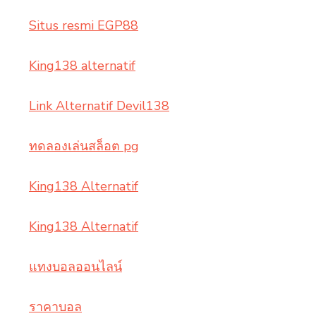
Situs resmi EGP88
King138 alternatif
Link Alternatif Devil138
ทดลองเล่นสล็อต pg
King138 Alternatif
King138 Alternatif
แทงบอลออนไลน์
ราคาบอล