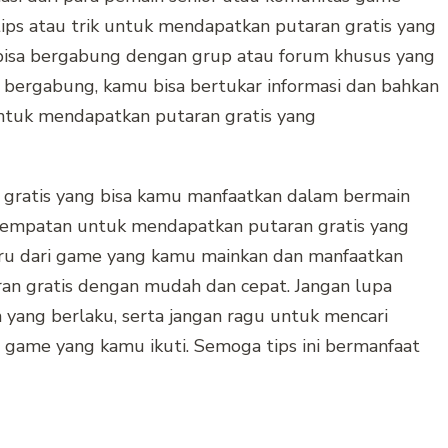
ips atau trik untuk mendapatkan putaran gratis yang
 bisa bergabung dengan grup atau forum khusus yang
ergabung, kamu bisa bertukar informasi dan bahkan
ntuk mendapatkan putaran gratis yang
n gratis yang bisa kamu manfaatkan dalam bermain
esempatan untuk mendapatkan putaran gratis yang
aru dari game yang kamu mainkan dan manfaatkan
ran gratis dengan mudah dan cepat. Jangan lupa
yang berlaku, serta jangan ragu untuk mencari
s game yang kamu ikuti. Semoga tips ini bermanfaat