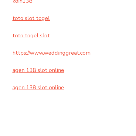
koin138
toto slot togel
toto togel slot
https://www.weddinggreat.com
agen 138 slot online
agen 138 slot online