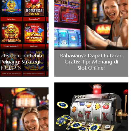
atis dengan Lebih
Rahasianya Dapat Putaran
Peluang: Strategi
Gratis: Tips Menang di
FREESPIN
Slot Online!