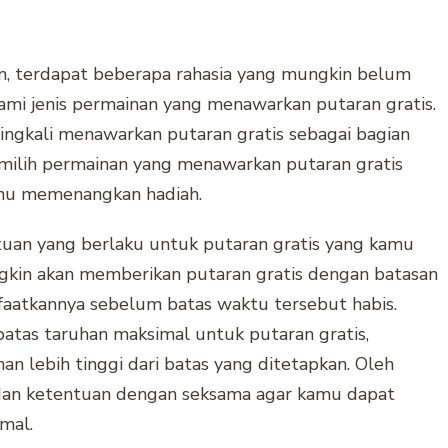
n, terdapat beberapa rahasia yang mungkin belum
mi jenis permainan yang menawarkan putaran gratis.
ringkali menawarkan putaran gratis sebagai bagian
memilih permainan yang menawarkan putaran gratis
gmu memenangkan hadiah.
entuan yang berlaku untuk putaran gratis yang kamu
ngkin akan memberikan putaran gratis dengan batasan
faatkannya sebelum batas waktu tersebut habis.
batas taruhan maksimal untuk putaran gratis,
 lebih tinggi dari batas yang ditetapkan. Oleh
 dan ketentuan dengan seksama agar kamu dapat
mal.