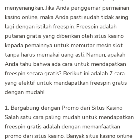
menyenangkan. Jika Anda penggemar permainan
kasino online, maka Anda pasti sudah tidak asing
lagi dengan istilah freespin. Freespin adalah
putaran gratis yang diberikan oleh situs kasino
kepada pemainnya untuk memutar mesin slot
tanpa harus memakai uang asli. Namun, apakah
Anda tahu bahwa ada cara untuk mendapatkan
freespin secara gratis? Berikut ini adalah 7 cara
yang efektif untuk mendapatkan freespin gratis
dengan mudah!
1. Bergabung dengan Promo dari Situs Kasino
Salah satu cara paling mudah untuk mendapatkan
freespin gratis adalah dengan memanfaatkan
promo dari situs kasino. Banyak situs kasino online