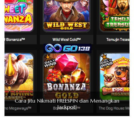
Cara Jitu Nikmati FREESPIN dan Menangkan
Jackpot!