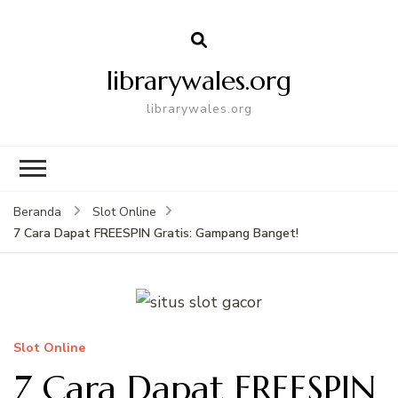
librarywales.org
librarywales.org
Beranda
Slot Online
7 Cara Dapat FREESPIN Gratis: Gampang Banget!
Slot Online
7 Cara Dapat FREESPIN