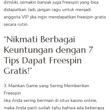
dimiliki, semakin banyak juga freespin yang bisa
didapatkan. Jadi, jangan ragu untuk menjadi
anggota VIP jika ingin mendapatkan freespin gratis
secara rutin.
“Nikmati Berbagai
Keuntungan dengan 7
Tips Dapat Freespin
Gratis!”
3. Mainkan Game yang Sering Memberikan
Freespin
Jika Anda sering bermain di situs kasino online,
maka Anda pasti sudah tahu bahwa ada beberapa