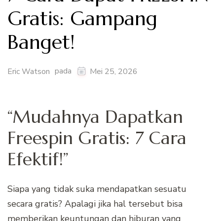
Gratis: Gampang
Banget!
pada
Eric Watson
Mei 25, 2026
“Mudahnya Dapatkan
Freespin Gratis: 7 Cara
Efektif!”
Siapa yang tidak suka mendapatkan sesuatu
secara gratis? Apalagi jika hal tersebut bisa
memberikan keuntungan dan hiburan yang