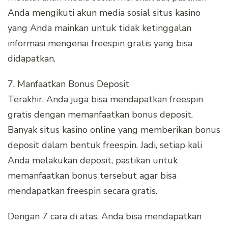
Anda mengikuti akun media sosial situs kasino
yang Anda mainkan untuk tidak ketinggalan
informasi mengenai freespin gratis yang bisa
didapatkan.
7. Manfaatkan Bonus Deposit
Terakhir, Anda juga bisa mendapatkan freespin
gratis dengan memanfaatkan bonus deposit.
Banyak situs kasino online yang memberikan bonus
deposit dalam bentuk freespin. Jadi, setiap kali
Anda melakukan deposit, pastikan untuk
memanfaatkan bonus tersebut agar bisa
mendapatkan freespin secara gratis.
Dengan 7 cara di atas, Anda bisa mendapatkan