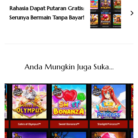
Rahasia Dapat Putaran Gratis:
Serunya Bermain Tanpa Bayar!
Anda Mungkin Juga Suka...