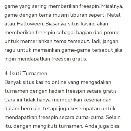
game yang sering memberikan freespin. Misalnya,
game dengan tema musim liburan seperti Natal
atau Halloween. Biasanya, situs kasino akan
memberikan freespin sebagai bagian dari promo
untuk memeriahkan tema tersebut. Jadi, jangan
ragu untuk memainkan game-game tersebut jika
ingin mendapatkan freespin gratis.
4. Ikuti Turnamen
Banyak situs kasino online yang mengadakan
turnamen dengan hadiah freespin secara gratis.
Cara ini tidak hanya memberikan kesenangan
dalam bermain, tetapi juga kesempatan untuk
mendapatkan freespin secara cuma-cuma. Selain
itu, dengan mengikuti turnamen, Anda juga bisa