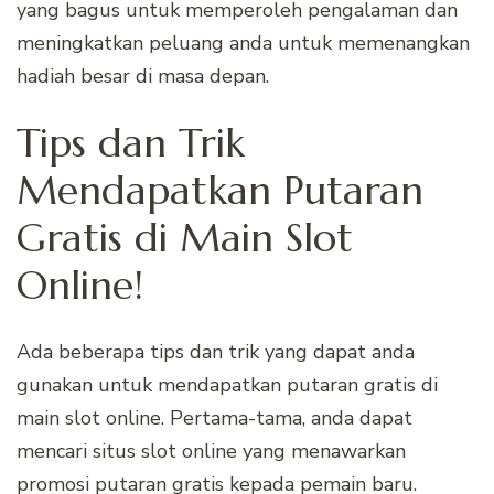
yang bagus untuk memperoleh pengalaman dan
meningkatkan peluang anda untuk memenangkan
hadiah besar di masa depan.
Tips dan Trik
Mendapatkan Putaran
Gratis di Main Slot
Online!
Ada beberapa tips dan trik yang dapat anda
gunakan untuk mendapatkan putaran gratis di
main slot online. Pertama-tama, anda dapat
mencari situs slot online yang menawarkan
promosi putaran gratis kepada pemain baru.