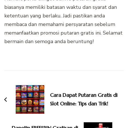
biasanya memiliki batasan waktu dan syarat dan
ketentuan yang berlaku. Jadi pastikan anda
membaca dan memahami persyaratan sebelum
memanfaatkan promosi putaran gratis ini. Selamat
bermain dan semoga anda beruntung!
Navigasi
Artikel
Cara Dapat Putaran Gratis di
Slot Online: Tips dan Trik!
Dapetin FREESPIN Gratisan di