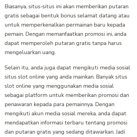
Biasanya, situs-situs ini akan memberikan putaran
gratis sebagai bentuk bonus selamat datang atau
untuk memperkenalkan permainan baru kepada
pemain. Dengan memanfaatkan promosi ini, anda
dapat memperoleh putaran gratis tanpa harus
mengeluarkan uang.
Selain itu, anda juga dapat mengikuti media sosial
situs slot online yang anda mainkan. Banyak situs
slot online yang menggunakan media sosial
sebagai platform untuk memberikan promosi dan
penawaran kepada para pemainnya. Dengan
mengikuti akun media sosial mereka, anda dapat
mendapatkan informasi terbaru tentang promosi
dan putaran gratis yang sedang ditawarkan. Jadi