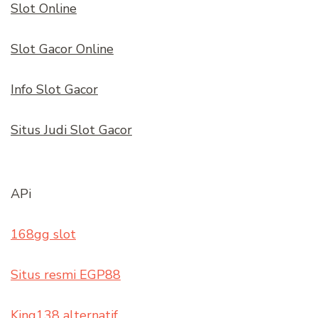
Slot Online
Slot Gacor Online
Info Slot Gacor
Situs Judi Slot Gacor
APi
168gg slot
Situs resmi EGP88
King138 alternatif