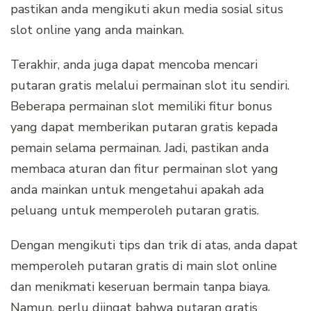
pastikan anda mengikuti akun media sosial situs
slot online yang anda mainkan.
Terakhir, anda juga dapat mencoba mencari
putaran gratis melalui permainan slot itu sendiri.
Beberapa permainan slot memiliki fitur bonus
yang dapat memberikan putaran gratis kepada
pemain selama permainan. Jadi, pastikan anda
membaca aturan dan fitur permainan slot yang
anda mainkan untuk mengetahui apakah ada
peluang untuk memperoleh putaran gratis.
Dengan mengikuti tips dan trik di atas, anda dapat
memperoleh putaran gratis di main slot online
dan menikmati keseruan bermain tanpa biaya.
Namun, perlu diingat bahwa putaran gratis