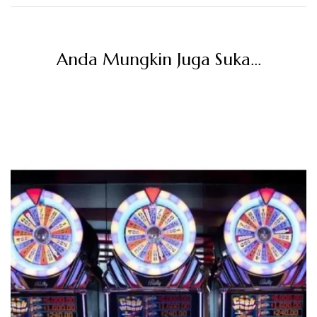
Anda Mungkin Juga Suka...