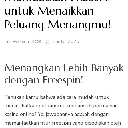
untuk Menaikkan
Peluang Menangmu!
pada
Eric Watson
Juni 18, 2025
Menangkan Lebih Banyak
dengan Freespin!
Tahukah kamu bahwa ada cara mudah untuk
meningkatkan peluangmu menang di permainan
kasino online? Ya, jawabannya adalah dengan
memanfaatkan fitur freespin yang disediakan oleh