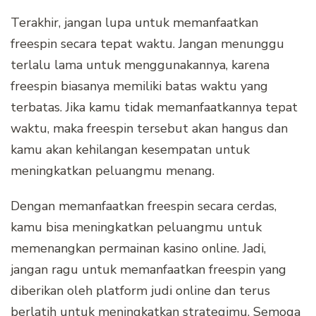
Terakhir, jangan lupa untuk memanfaatkan
freespin secara tepat waktu. Jangan menunggu
terlalu lama untuk menggunakannya, karena
freespin biasanya memiliki batas waktu yang
terbatas. Jika kamu tidak memanfaatkannya tepat
waktu, maka freespin tersebut akan hangus dan
kamu akan kehilangan kesempatan untuk
meningkatkan peluangmu menang.
Dengan memanfaatkan freespin secara cerdas,
kamu bisa meningkatkan peluangmu untuk
memenangkan permainan kasino online. Jadi,
jangan ragu untuk memanfaatkan freespin yang
diberikan oleh platform judi online dan terus
berlatih untuk meningkatkan strategimu. Semoga