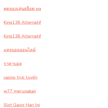
ทดลองเล่นสล็อต pg
King138 Alternatif
King138 Alternatif
แทงบอลออนไลน์
ราคาบอล
casino trực tuyến
w77 merupakan
Slot Gacor Hari Ini