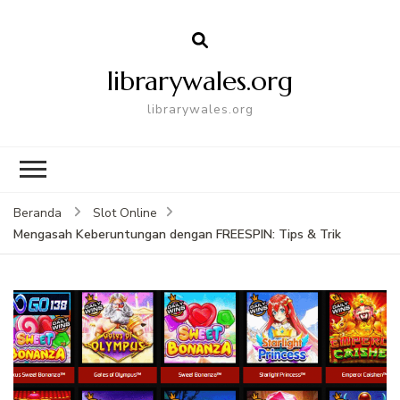
librarywales.org
librarywales.org
Beranda
Slot Online
Mengasah Keberuntungan dengan FREESPIN: Tips & Trik