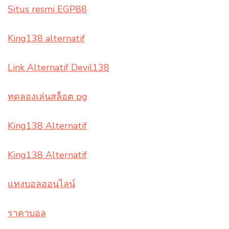
Situs resmi EGP88
King138 alternatif
Link Alternatif Devil138
ทดลองเล่นสล็อต pg
King138 Alternatif
King138 Alternatif
แทงบอลออนไลน์
ราคาบอล