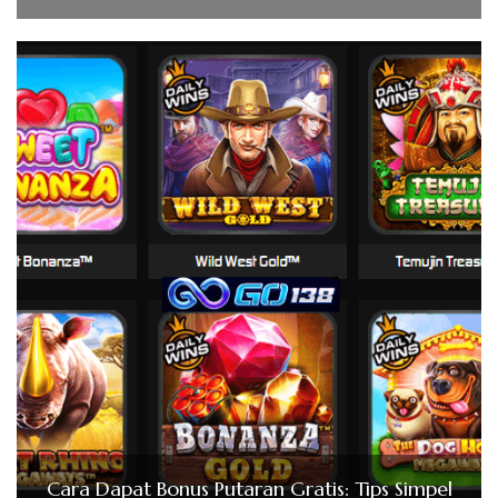
Cara Dapat Bonus Putaran Gratis: Tips Simpel