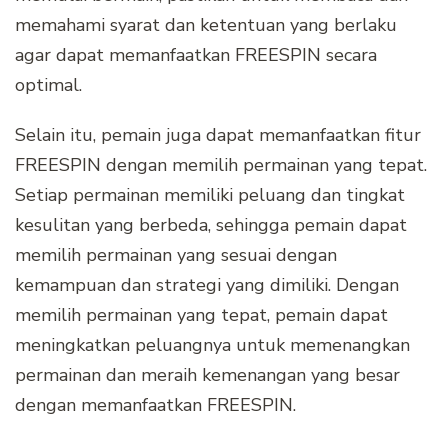
memahami syarat dan ketentuan yang berlaku
agar dapat memanfaatkan FREESPIN secara
optimal.
Selain itu, pemain juga dapat memanfaatkan fitur
FREESPIN dengan memilih permainan yang tepat.
Setiap permainan memiliki peluang dan tingkat
kesulitan yang berbeda, sehingga pemain dapat
memilih permainan yang sesuai dengan
kemampuan dan strategi yang dimiliki. Dengan
memilih permainan yang tepat, pemain dapat
meningkatkan peluangnya untuk memenangkan
permainan dan meraih kemenangan yang besar
dengan memanfaatkan FREESPIN.