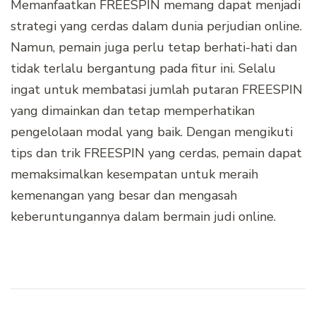
Memanfaatkan FREESPIN memang dapat menjadi
strategi yang cerdas dalam dunia perjudian online.
Namun, pemain juga perlu tetap berhati-hati dan
tidak terlalu bergantung pada fitur ini. Selalu
ingat untuk membatasi jumlah putaran FREESPIN
yang dimainkan dan tetap memperhatikan
pengelolaan modal yang baik. Dengan mengikuti
tips dan trik FREESPIN yang cerdas, pemain dapat
memaksimalkan kesempatan untuk meraih
kemenangan yang besar dan mengasah
keberuntungannya dalam bermain judi online.
Navigasi