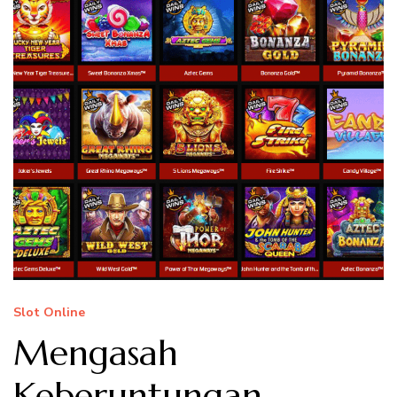
Slot Online
Mengasah
Keberuntungan