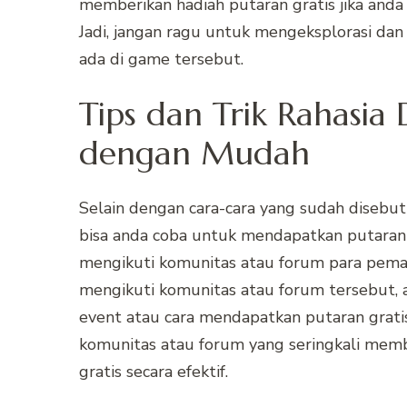
memberikan hadiah putaran gratis jika anda
Jadi, jangan ragu untuk mengeksplorasi dan
ada di game tersebut.
Tips dan Trik Rahasia
dengan Mudah
Selain dengan cara-cara yang sudah disebut
bisa anda coba untuk mendapatkan putaran
mengikuti komunitas atau forum para pema
mengikuti komunitas atau forum tersebut, 
event atau cara mendapatkan putaran gratis 
komunitas atau forum yang seringkali memb
gratis secara efektif.