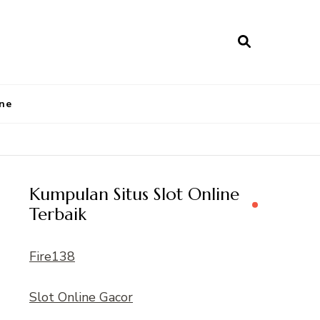
ine
Kumpulan Situs Slot Online
Terbaik
Fire138
Slot Online Gacor