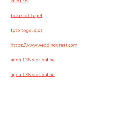
koin138
toto slot togel
toto togel slot
https://www.weddinggreat.com
agen 138 slot online
agen 138 slot online