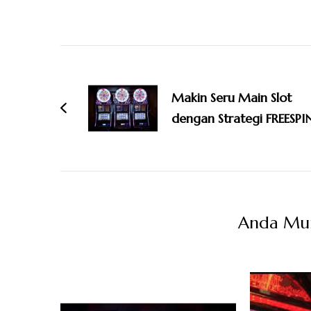
Navigasi
Artikel
Makin Seru Main Slot
dengan Strategi FREESPI
Anda Mung