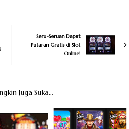
Seru-Seruan Dapat
Putaran Gratis di Slot
N
Online!
kin Juga Suka...