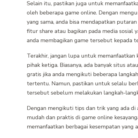
Selain itu, pastikan juga untuk memanfaatk
oleh beberapa game online. Dengan meng
yang sama, anda bisa mendapatkan putaran 
fitur share atau bagikan pada media sosial 
anda membagikan game tersebut kepada t
Terakhir, jangan lupa untuk memanfaatkan
pihak ketiga. Biasanya, ada banyak situs at
gratis jika anda mengikuti beberapa lang
tertentu. Namun, pastikan untuk selalu berh
tersebut sebelum melakukan langkah-langk
Dengan mengikuti tips dan trik yang ada di
mudah dan praktis di game online kesayang
memanfaatkan berbagai kesempatan yang a