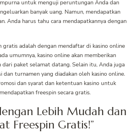
 sempurna untuk menguji peruntungan Anda dan
ngeluarkan banyak uang. Namun, mendapatkan
an. Anda harus tahu cara mendapatkannya dengan
 gratis adalah dengan mendaftar di kasino online
ada umumnya, kasino online akan memberikan
dari paket selamat datang. Selain itu, Anda juga
 dan turnamen yang diadakan oleh kasino online.
omosi dan syarat dan ketentuan kasino untuk
endapatkan freespin secara gratis.
 dengan Lebih Mudah dan
 Freespin Gratis!”