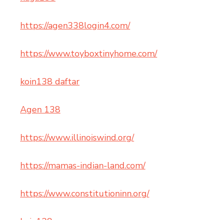
https://agen338login4.com/
https://www.toyboxtinyhome.com/
koin138 daftar
Agen 138
https://www.illinoiswind.org/
https://mamas-indian-land.com/
https://www.constitutioninn.org/