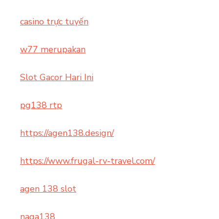
casino trực tuyến
w77 merupakan
Slot Gacor Hari Ini
pg138 rtp
https://agen138.design/
https://www.frugal-rv-travel.com/
agen 138 slot
naga138