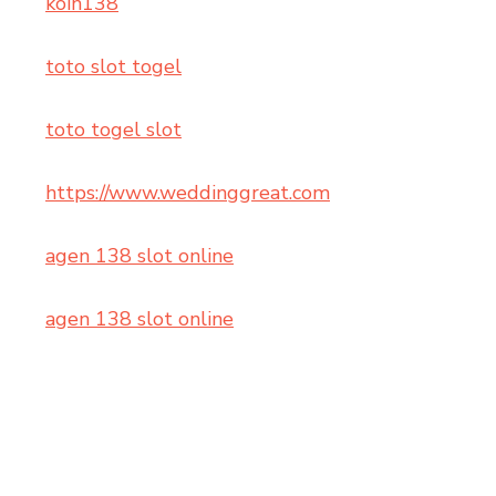
koin138
toto slot togel
toto togel slot
https://www.weddinggreat.com
agen 138 slot online
agen 138 slot online