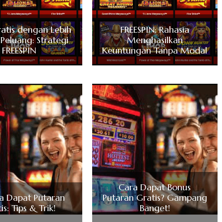
atis dengan Lebih
FREESPIN: Rahasia
Peluang: Strategi
Menghasilkan
FREESPIN
Keuntungan Tanpa Modal
Cara Dapat Bonus
a Dapat Putaran
Putaran Gratis? Gampang
is: Tips & Trik!
Banget!