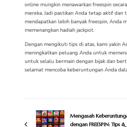
online mungkin menawarkan freespin secara
mereka. Jadi pastikan Anda tetap aktif da
mendapatkan lebih banyak freespin, Anda m
memenangkan hadiah jackpot.
Dengan mengikuti tips di atas, kami yakin
meningkatkan peluang Anda untuk memenang
untuk selalu bermain dengan bijak dan ber
selamat mencoba keberuntungan Anda dala
Navigasi
Artikel
Mengasah Keberuntung
dengan FREESPIN: Tips &