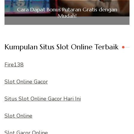
Cara Dapat Bonus Putaran Gratis dengan
Mudah!
Kumpulan Situs Slot Online Terbaik
Fire138
Slot Online Gacor
Situs Slot Online Gacor Hari Ini
Slot Online
Slot Gacor Online