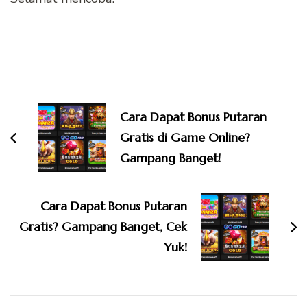
Navigasi
Artikel
Cara Dapat Bonus Putaran
Gratis di Game Online?
Gampang Banget!
Cara Dapat Bonus Putaran
Gratis? Gampang Banget, Cek
Yuk!