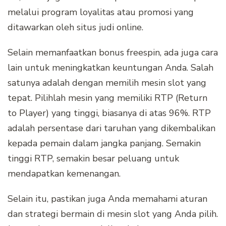
melalui program loyalitas atau promosi yang
ditawarkan oleh situs judi online.
Selain memanfaatkan bonus freespin, ada juga cara
lain untuk meningkatkan keuntungan Anda. Salah
satunya adalah dengan memilih mesin slot yang
tepat. Pilihlah mesin yang memiliki RTP (Return
to Player) yang tinggi, biasanya di atas 96%. RTP
adalah persentase dari taruhan yang dikembalikan
kepada pemain dalam jangka panjang. Semakin
tinggi RTP, semakin besar peluang untuk
mendapatkan kemenangan.
Selain itu, pastikan juga Anda memahami aturan
dan strategi bermain di mesin slot yang Anda pilih.