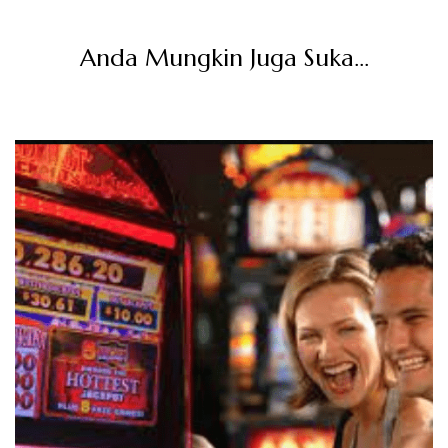
Anda Mungkin Juga Suka...