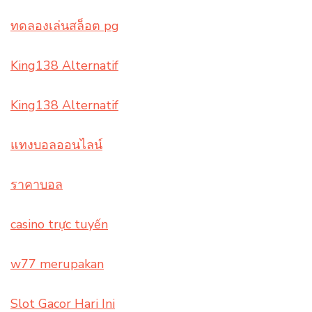
ทดลองเล่นสล็อต pg
King138 Alternatif
King138 Alternatif
แทงบอลออนไลน์
ราคาบอล
casino trực tuyến
w77 merupakan
Slot Gacor Hari Ini