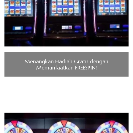
Menangkan Hadiah Gratis dengan
Memanfaatkan FREESPIN!