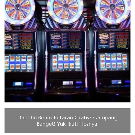
Dapetin Bonus Putaran Gratis? Gampang
Banget! Yuk Ikuti Tipsnya!