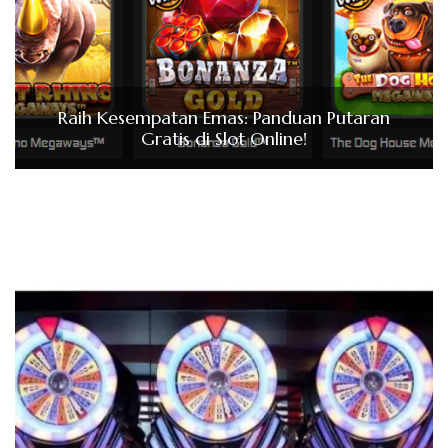
Raih Kesempatan Emas: Panduan Putaran
Gratis di Slot Online!