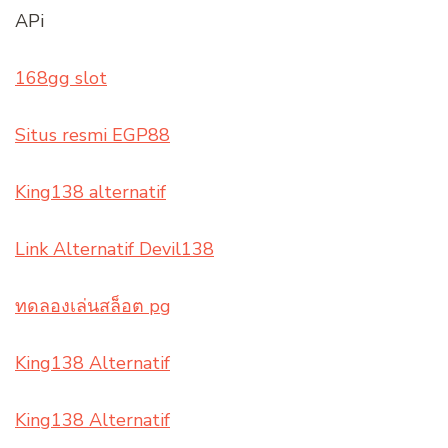
APi
168gg slot
Situs resmi EGP88
King138 alternatif
Link Alternatif Devil138
ทดลองเล่นสล็อต pg
King138 Alternatif
King138 Alternatif