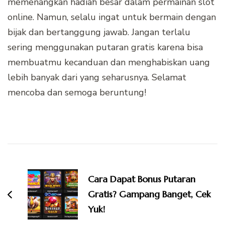
memenangkan hadiah besar dalam permainan slot
online. Namun, selalu ingat untuk bermain dengan
bijak dan bertanggung jawab. Jangan terlalu
sering menggunakan putaran gratis karena bisa
membuatmu kecanduan dan menghabiskan uang
lebih banyak dari yang seharusnya. Selamat
mencoba dan semoga beruntung!
Navigasi
Artikel
Cara Dapat Bonus Putaran
Gratis? Gampang Banget, Cek
Yuk!