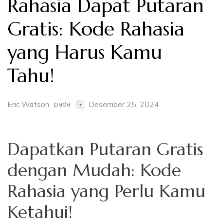
Rahasia Dapat Putaran
Gratis: Kode Rahasia
yang Harus Kamu
Tahu!
pada
Eric Watson
Desember 25, 2024
Dapatkan Putaran Gratis
dengan Mudah: Kode
Rahasia yang Perlu Kamu
Ketahui!