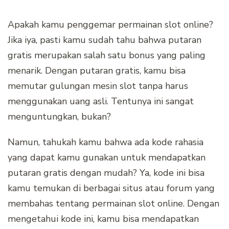
Apakah kamu penggemar permainan slot online?
Jika iya, pasti kamu sudah tahu bahwa putaran
gratis merupakan salah satu bonus yang paling
menarik. Dengan putaran gratis, kamu bisa
memutar gulungan mesin slot tanpa harus
menggunakan uang asli. Tentunya ini sangat
menguntungkan, bukan?
Namun, tahukah kamu bahwa ada kode rahasia
yang dapat kamu gunakan untuk mendapatkan
putaran gratis dengan mudah? Ya, kode ini bisa
kamu temukan di berbagai situs atau forum yang
membahas tentang permainan slot online. Dengan
mengetahui kode ini, kamu bisa mendapatkan