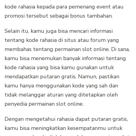
kode rahasia kepada para pemenang event atau
promosi tersebut sebagai bonus tambahan.
Selain itu, kamu juga bisa mencari informasi
tentang kode rahasia di situs atau forum yang
membahas tentang permainan slot online. Di sana,
kamu bisa menemukan banyak informasi tentang
kode rahasia yang bisa kamu gunakan untuk
mendapatkan putaran gratis. Namun, pastikan
kamu hanya menggunakan kode yang sah dan
tidak melanggar aturan yang ditetapkan oleh
penyedia permainan slot online.
Dengan mengetahui rahasia dapat putaran gratis,
kamu bisa meningkatkan kesempatanmu untuk