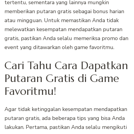
tertentu, sementara yang lainnya mungkin
memberikan putaran gratis sebagai bonus harian
atau mingguan. Untuk memastikan Anda tidak
melewatkan kesempatan mendapatkan putaran
gratis, pastikan Anda selalu memeriksa promo dan
event yang ditawarkan oleh game favoritmu.
Cari Tahu Cara Dapatkan
Putaran Gratis di Game
Favoritmu!
Agar tidak ketinggalan kesempatan mendapatkan
putaran gratis, ada beberapa tips yang bisa Anda
lakukan. Pertama, pastikan Anda selalu mengikuti