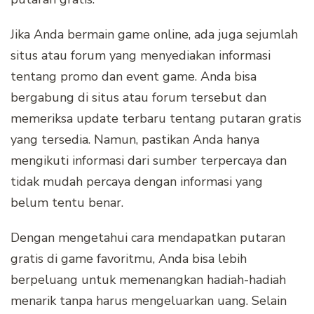
Jika Anda bermain game online, ada juga sejumlah
situs atau forum yang menyediakan informasi
tentang promo dan event game. Anda bisa
bergabung di situs atau forum tersebut dan
memeriksa update terbaru tentang putaran gratis
yang tersedia. Namun, pastikan Anda hanya
mengikuti informasi dari sumber terpercaya dan
tidak mudah percaya dengan informasi yang
belum tentu benar.
Dengan mengetahui cara mendapatkan putaran
gratis di game favoritmu, Anda bisa lebih
berpeluang untuk memenangkan hadiah-hadiah
menarik tanpa harus mengeluarkan uang. Selain