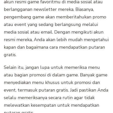
akun resmi game favoritmu di media sosial atau
berlangganan newsletter mereka. Biasanya,
pengembang game akan memberitahukan promo
atau event yang sedang berlangsung melalui
media sosial atau email. Dengan mengikuti akun
resmi mereka, Anda akan lebih mudah mengetahui
kapan dan bagaimana cara mendapatkan putaran
gratis.
Selain itu, jangan lupa untuk memeriksa menu
atau bagian promosi di dalam game. Banyak game
menyediakan menu khusus untuk promosi dan
event, termasuk putaran gratis. Jadi pastikan Anda
selalu memeriksanya secara rutin agar tidak
melewatkan kesempatan untuk mendapatkan
putaran gratis.