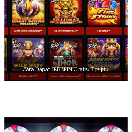
Cara Dapat FREESPIN Gratis: Tips Jitu!