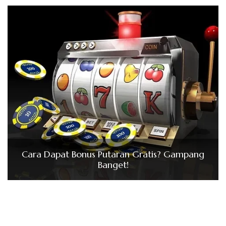
Cara Dapat Bonus Putaran Gratis? Gampang
Banget!