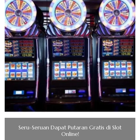
Seru-Seruan Dapat Putaran Gratis di Slot
Online!