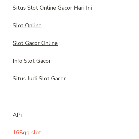
Situs Slot Online Gacor Hari Ini
Slot Online
Slot Gacor Online
Info Slot Gacor
Situs Judi Slot Gacor
APi
168gg slot