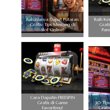
Rahasianya Dapat Putaran
Raih Ke
Gratis: Tips Menang di
Grati
Slot Online!
Pan
Cara Dapatin FREESPIN
Gratis di Game
30 Tips
Favoritmu!
Grati