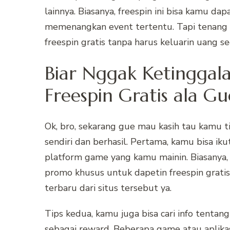
lainnya. Biasanya, freespin ini bisa kamu 
memenangkan event tertentu. Tapi tenang aja
freespin gratis tanpa harus keluarin uang se
Biar Nggak Ketinggalan
Freespin Gratis ala Gu
Ok, bro, sekarang gue mau kasih tau kamu t
sendiri dan berhasil. Pertama, kamu bisa ik
platform game yang kamu mainin. Biasanya,
promo khusus untuk dapetin freespin gratis.
terbaru dari situs tersebut ya.
Tips kedua, kamu juga bisa cari info tentang
sebagai reward. Beberapa game atau aplika