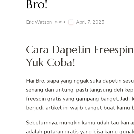
Bro!
pada
Eric Watson
April 7, 2025
Cara Dapetin Freespi
Yuk Coba!
Hai Bro, siapa yang nggak suka dapetin sesua
senang dan untung, pasti langsung deh kepik
freespin gratis yang gampang banget. Jadi,
berjudi, artikel ini wajib banget buat kamu 
Sebelumnya, mungkin kamu udah tau kan apa
adalah putaran gratis yang bisa kamu gunak