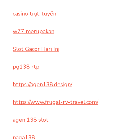
casino trực tuyến
w77 merupakan
Slot Gacor Hari Ini
pg138 rtp
https://agen138.design/
https://www.frugal-rv-travel.com/
agen 138 slot
naga138