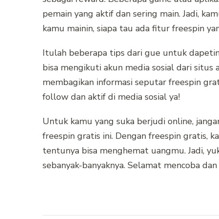
pemain yang aktif dan sering main. Jadi, ka
kamu mainin, siapa tau ada fitur freespin y
Itulah beberapa tips dari gue untuk dapetin
bisa mengikuti akun media sosial dari situs
membagikan informasi seputar freespin grati
follow dan aktif di media sosial ya!
Untuk kamu yang suka berjudi online, jang
freespin gratis ini. Dengan freespin grati
tentunya bisa menghemat uangmu. Jadi, yuk 
sebanyak-banyaknya. Selamat mencoba dan 