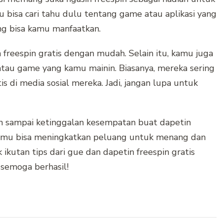
mu bisa cari tahu dulu tentang game atau aplikasi yang
ang bisa kamu manfaatkan.
 freespin gratis dengan mudah. Selain itu, kamu juga
 atau game yang kamu mainin. Biasanya, mereka sering
s di media sosial mereka. Jadi, jangan lupa untuk
an sampai ketinggalan kesempatan buat dapetin
s, kamu bisa meningkatkan peluang untuk menang dan
ikutan tips dari gue dan dapetin freespin gratis
semoga berhasil!