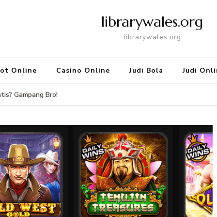
librarywales.org
librarywales.org
lot Online
Casino Online
Judi Bola
Judi Onl
atis? Gampang Bro!