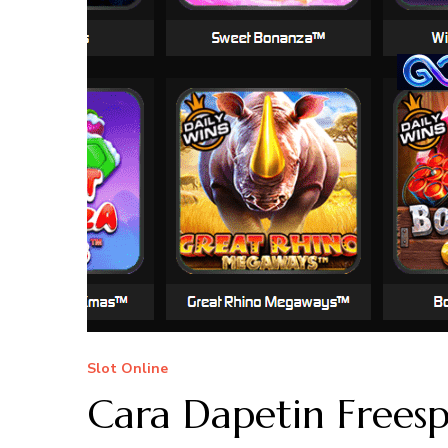
Slot Online
Cara Dapetin Frees