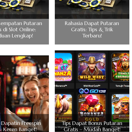
sempatan Putaran
Rahasia Dapat Putaran
s di Slot Online:
Gratis: Tips & Trik
duan Lengkap!
Terbaru!
 Dapatin Freespin
Tips Dapat Bonus Putaran
s: Keren Banget!
Gratis – Mudah Banget!