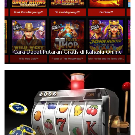
Cara Dapat Putaran Gratis di Rahasia Online