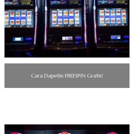
Cara Dapetin FREESPIN Gratis!