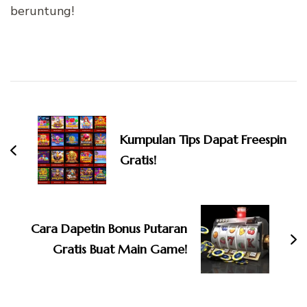
beruntung!
Navigasi
Artikel
Kumpulan Tips Dapat Freespin
Gratis!
Cara Dapetin Bonus Putaran
Gratis Buat Main Game!