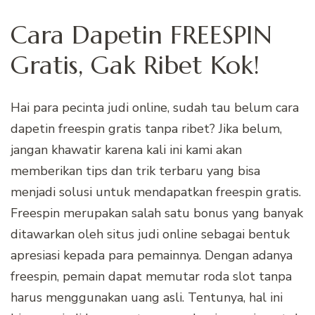
Cara Dapetin FREESPIN
Gratis, Gak Ribet Kok!
Hai para pecinta judi online, sudah tau belum cara
dapetin freespin gratis tanpa ribet? Jika belum,
jangan khawatir karena kali ini kami akan
memberikan tips dan trik terbaru yang bisa
menjadi solusi untuk mendapatkan freespin gratis.
Freespin merupakan salah satu bonus yang banyak
ditawarkan oleh situs judi online sebagai bentuk
apresiasi kepada para pemainnya. Dengan adanya
freespin, pemain dapat memutar roda slot tanpa
harus menggunakan uang asli. Tentunya, hal ini