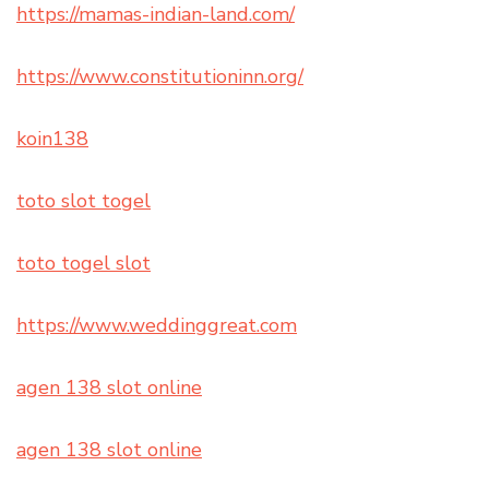
https://mamas-indian-land.com/
https://www.constitutioninn.org/
koin138
toto slot togel
toto togel slot
https://www.weddinggreat.com
agen 138 slot online
agen 138 slot online