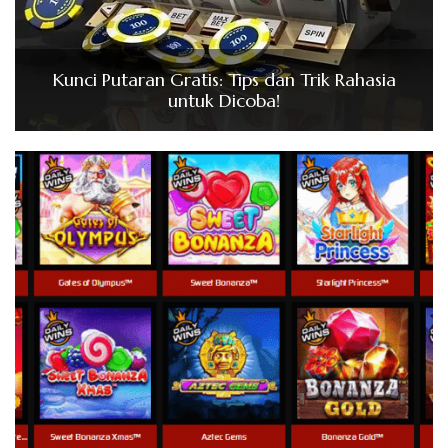
Kunci Putaran Gratis: Tips dan Trik Rahasia
untuk Dicoba!