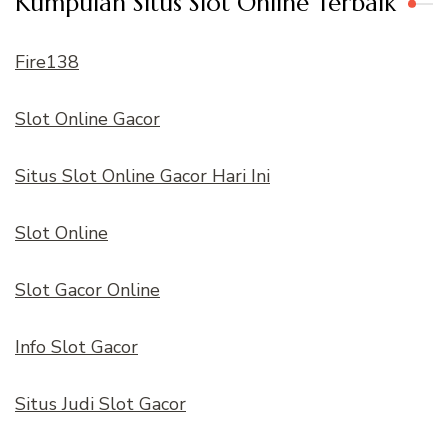
Kumpulan Situs Slot Online Terbaik
Fire138
Slot Online Gacor
Situs Slot Online Gacor Hari Ini
Slot Online
Slot Gacor Online
Info Slot Gacor
Situs Judi Slot Gacor