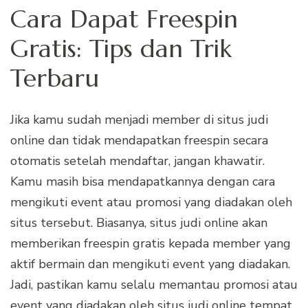
Cara Dapat Freespin
Gratis: Tips dan Trik
Terbaru
Jika kamu sudah menjadi member di situs judi
online dan tidak mendapatkan freespin secara
otomatis setelah mendaftar, jangan khawatir.
Kamu masih bisa mendapatkannya dengan cara
mengikuti event atau promosi yang diadakan oleh
situs tersebut. Biasanya, situs judi online akan
memberikan freespin gratis kepada member yang
aktif bermain dan mengikuti event yang diadakan.
Jadi, pastikan kamu selalu memantau promosi atau
event yang diadakan oleh situs judi online tempat