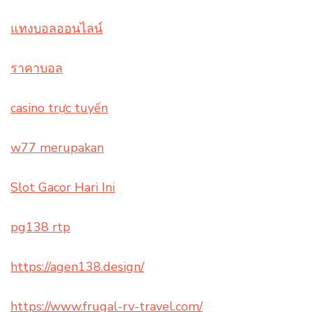
แทงบอลออนไลน์
ราคาบอล
casino trực tuyến
w77 merupakan
Slot Gacor Hari Ini
pg138 rtp
https://agen138.design/
https://www.frugal-rv-travel.com/