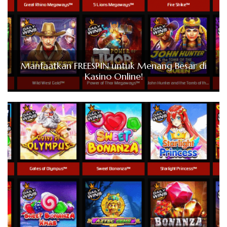
Manfaatkan FREESPIN untuk Menang Besar di
Kasino Online!