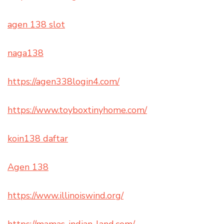
agen 138 slot
naga138
https://agen338login4.com/
https://www.toyboxtinyhome.com/
koin138 daftar
Agen 138
https://www.illinoiswind.org/
https://mamas-indian-land.com/