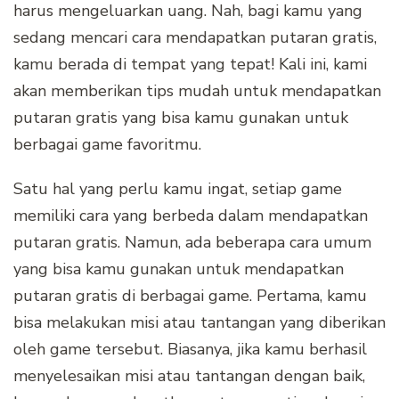
harus mengeluarkan uang. Nah, bagi kamu yang
sedang mencari cara mendapatkan putaran gratis,
kamu berada di tempat yang tepat! Kali ini, kami
akan memberikan tips mudah untuk mendapatkan
putaran gratis yang bisa kamu gunakan untuk
berbagai game favoritmu.
Satu hal yang perlu kamu ingat, setiap game
memiliki cara yang berbeda dalam mendapatkan
putaran gratis. Namun, ada beberapa cara umum
yang bisa kamu gunakan untuk mendapatkan
putaran gratis di berbagai game. Pertama, kamu
bisa melakukan misi atau tantangan yang diberikan
oleh game tersebut. Biasanya, jika kamu berhasil
menyelesaikan misi atau tantangan dengan baik,