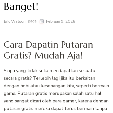
Banget!
pada
Eric Watson
Februari 9, 2026
Cara Dapatin Putaran
Gratis? Mudah Aja!
Siapa yang tidak suka mendapatkan sesuatu
secara gratis? Terlebih lagi jika itu berkaitan
dengan hobi atau kesenangan kita, seperti bermain
game. Putaran gratis merupakan salah satu hal
yang sangat dicari oleh para gamer, karena dengan
putaran gratis mereka dapat terus bermain tanpa