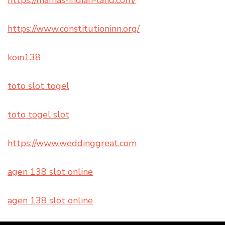
https://www.constitutioninn.org/
koin138
toto slot togel
toto togel slot
https://www.weddinggreat.com
agen 138 slot online
agen 138 slot online