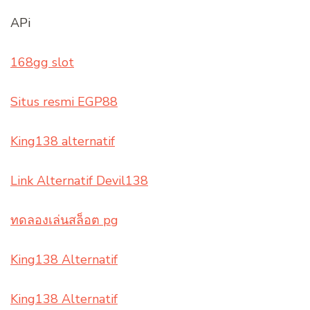
APi
168gg slot
Situs resmi EGP88
King138 alternatif
Link Alternatif Devil138
ทดลองเล่นสล็อต pg
King138 Alternatif
King138 Alternatif