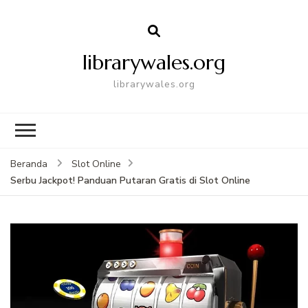
librarywales.org
librarywales.org
Beranda
Slot Online
Serbu Jackpot! Panduan Putaran Gratis di Slot Online