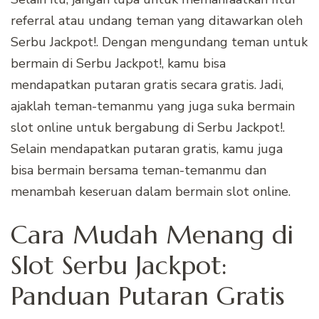
referral atau undang teman yang ditawarkan oleh
Serbu Jackpot!. Dengan mengundang teman untuk
bermain di Serbu Jackpot!, kamu bisa
mendapatkan putaran gratis secara gratis. Jadi,
ajaklah teman-temanmu yang juga suka bermain
slot online untuk bergabung di Serbu Jackpot!.
Selain mendapatkan putaran gratis, kamu juga
bisa bermain bersama teman-temanmu dan
menambah keseruan dalam bermain slot online.
Cara Mudah Menang di
Slot Serbu Jackpot:
Panduan Putaran Gratis