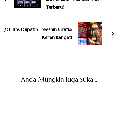
Terbaru!
30 Tips Dapatin Freespin Gratis:
Keren Banget!
Anda Mungkin Juga Suka...