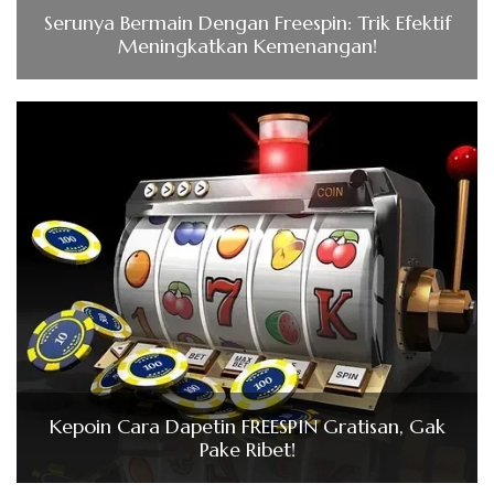
Serunya Bermain Dengan Freespin: Trik Efektif
Meningkatkan Kemenangan!
Kepoin Cara Dapetin FREESPIN Gratisan, Gak
Pake Ribet!