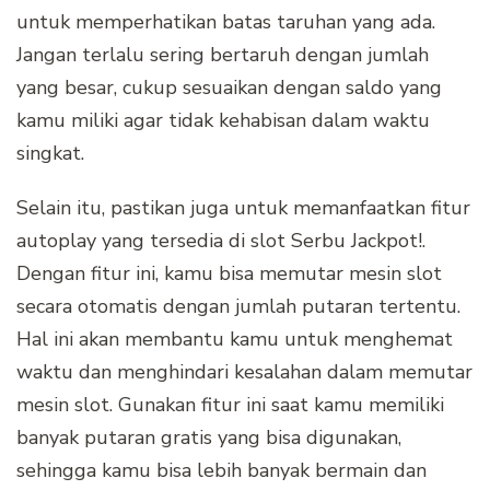
untuk memperhatikan batas taruhan yang ada.
Jangan terlalu sering bertaruh dengan jumlah
yang besar, cukup sesuaikan dengan saldo yang
kamu miliki agar tidak kehabisan dalam waktu
singkat.
Selain itu, pastikan juga untuk memanfaatkan fitur
autoplay yang tersedia di slot Serbu Jackpot!.
Dengan fitur ini, kamu bisa memutar mesin slot
secara otomatis dengan jumlah putaran tertentu.
Hal ini akan membantu kamu untuk menghemat
waktu dan menghindari kesalahan dalam memutar
mesin slot. Gunakan fitur ini saat kamu memiliki
banyak putaran gratis yang bisa digunakan,
sehingga kamu bisa lebih banyak bermain dan