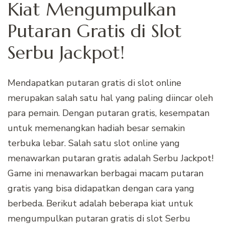
Kiat Mengumpulkan
Putaran Gratis di Slot
Serbu Jackpot!
Mendapatkan putaran gratis di slot online
merupakan salah satu hal yang paling diincar oleh
para pemain. Dengan putaran gratis, kesempatan
untuk memenangkan hadiah besar semakin
terbuka lebar. Salah satu slot online yang
menawarkan putaran gratis adalah Serbu Jackpot!
Game ini menawarkan berbagai macam putaran
gratis yang bisa didapatkan dengan cara yang
berbeda. Berikut adalah beberapa kiat untuk
mengumpulkan putaran gratis di slot Serbu