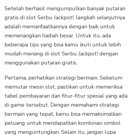
Setelah berhasil mengumpulkan banyak putaran
gratis di slot Serbu Jackpot!, langkah selanjutnya
adalah memanfaatkannya dengan baik untuk
memenangkan hadiah besar. Untuk itu, ada
beberapa tips yang bisa kamu ikuti untuk lebih
mudah menang di slot Serbu Jackpot! dengan
menggunakan putaran gratis.
Pertama, perhatikan strategi bermain. Sebelum
memutar mesin slot, pastikan untuk memeriksa
tabel pembayaran dan fitur-fitur spesial yang ada
di game tersebut. Dengan memahami strategi
bermain yang tepat, kamu bisa memaksimalkan
peluang untuk mendapatkan kombinasi simbol
yang menguntungkan. Selain itu, jangan lupa