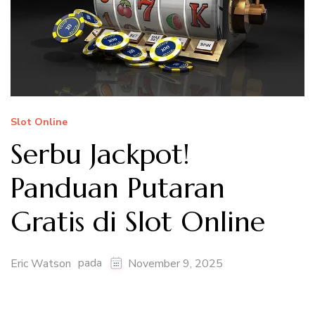
Slot Online
Serbu Jackpot!
Panduan Putaran
Gratis di Slot Online
pada
Eric Watson
November 9, 2025