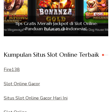
Tips Gratis Meraih Jackpot di Slot Online:
Panduan Putaran di Indonesia!
Kumpulan Situs Slot Online Terbaik
Fire138
Slot Online Gacor
Situs Slot Online Gacor Hari Ini