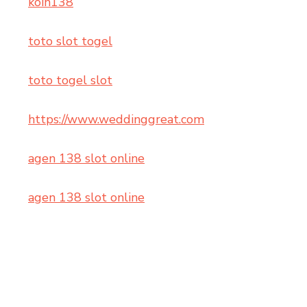
koin138
toto slot togel
toto togel slot
https://www.weddinggreat.com
agen 138 slot online
agen 138 slot online