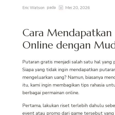
pada
Eric Watson
Mei 20, 2026
Cara Mendapatkan 
Online dengan Mud
Putaran gratis menjadi salah satu hal yang
Siapa yang tidak ingin mendapatkan putara
mengeluarkan uang? Namun, biasanya menda
itu, kami ingin membagikan tips rahasia u
berbagai permainan online.
Pertama, lakukan riset terlebih dahulu se
event atau promo dari game tersebut yang m