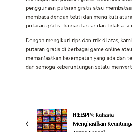
penggunaan putaran gratis atau membatasi h
membaca dengan teliti dan mengikuti atur
putaran gratis dengan lancar dan tidak ada
Dengan mengikuti tips dan trik di atas, k
putaran gratis di berbagai game online atau
memanfaatkan kesempatan yang ada dan tet
dan semoga keberuntungan selalu menyert
Navigasi
Artikel
FREESPIN: Rahasia
Menghasilkan Keuntung