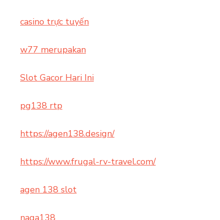
casino trực tuyến
w77 merupakan
Slot Gacor Hari Ini
pg138 rtp
https://agen138.design/
https://www.frugal-rv-travel.com/
agen 138 slot
naga138