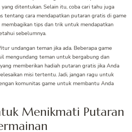
ng ditentukan. Selain itu, coba cari tahu juga
 tentang cara mendapatkan putaran gratis di game
h membagikan tips dan trik untuk mendapatkan
etahui sebelumnya.
fitur undangan teman jika ada. Beberapa game
hasil mengundang teman untuk bergabung dan
 yang memberikan hadiah putaran gratis jika Anda
lesaikan misi tertentu. Jadi, jangan ragu untuk
dengan komunitas game untuk membantu Anda
ntuk Menikmati Putaran
Permainan