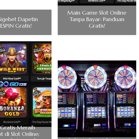
Main Game Slot Online
Ngebet Dapetin
Tanpa Bayar: Panduan
ESPIN Gratis!
Gratis!
 Gratis Meraih
t di Slot Online: