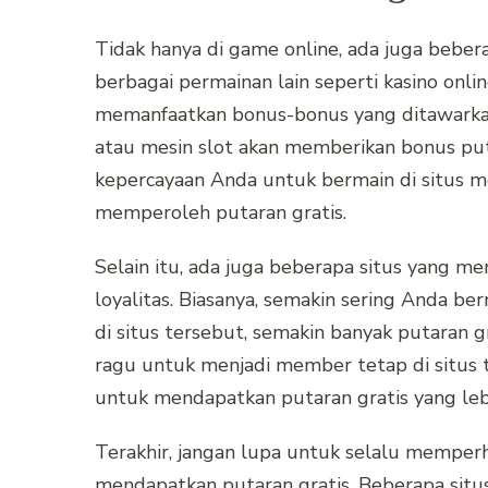
Tidak hanya di game online, ada juga beber
berbagai permainan lain seperti kasino onli
memanfaatkan bonus-bonus yang ditawarkan o
atau mesin slot akan memberikan bonus puta
kepercayaan Anda untuk bermain di situs me
memperoleh putaran gratis.
Selain itu, ada juga beberapa situs yang m
loyalitas. Biasanya, semakin sering Anda b
di situs tersebut, semakin banyak putaran g
ragu untuk menjadi member tetap di situs 
untuk mendapatkan putaran gratis yang leb
Terakhir, jangan lupa untuk selalu memper
mendapatkan putaran gratis. Beberapa sit