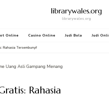
librarywales.org
librarywales.org
lot Online
Casino Online
Judi Bola
Judi Onl
s: Rahasia Tersembunyi!
ratis: Rahasia