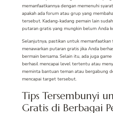
memanfaatkannya dengan memenuhi syarat ya
apakah ada forum atau grup yang membahas
tersebut. Kadang-kadang pemain lain suda
putaran gratis yang mungkin belum Anda k
Selanjutnya, pastikan untuk memanfaatkan 
menawarkan putaran gratis jika Anda ber
bermain bersama. Selain itu, ada juga game
berhasil mencapai level tertentu atau menye
meminta bantuan teman atau bergabung 
mencapai target tersebut.
Tips Tersembunyi u
Gratis di Berbagai 