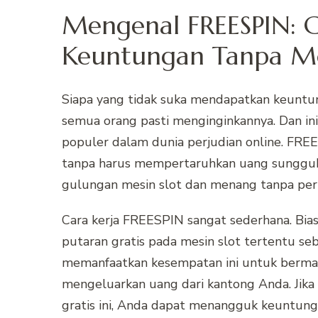
Mengenal FREESPIN: 
Keuntungan Tanpa M
Siapa yang tidak suka mendapatkan keuntu
semua orang pasti menginginkannya. Dan i
populer dalam dunia perjudian online. FR
tanpa harus mempertaruhkan uang sungguh
gulungan mesin slot dan menang tanpa pe
Cara kerja FREESPIN sangat sederhana. Bias
putaran gratis pada mesin slot tertentu se
memanfaatkan kesempatan ini untuk berma
mengeluarkan uang dari kantong Anda. Jika
gratis ini, Anda dapat menangguk keuntun