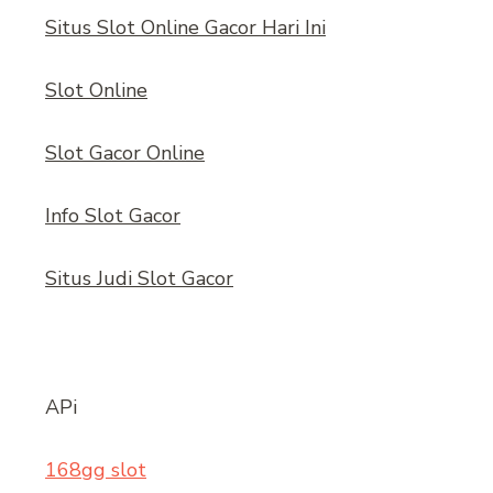
Situs Slot Online Gacor Hari Ini
Slot Online
Slot Gacor Online
Info Slot Gacor
Situs Judi Slot Gacor
APi
168gg slot