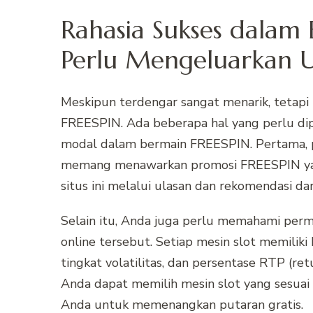
Rahasia Sukses dalam
Perlu Mengeluarkan 
Meskipun terdengar sangat menarik, tetapi
FREESPIN. Ada beberapa hal yang perlu di
modal dalam bermain FREESPIN. Pertama, pil
memang menawarkan promosi FREESPIN yang 
situs ini melalui ulasan dan rekomendasi dar
Selain itu, Anda juga perlu memahami perma
online tersebut. Setiap mesin slot memiliki 
tingkat volatilitas, dan persentase RTP (ret
Anda dapat memilih mesin slot yang sesua
Anda untuk memenangkan putaran gratis.