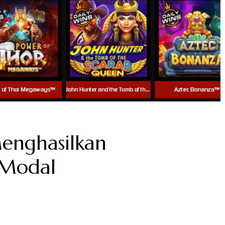
Menghasilkan
 Modal