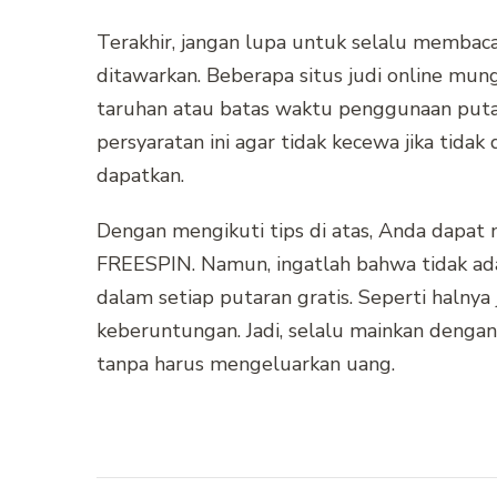
Terakhir, jangan lupa untuk selalu membac
ditawarkan. Beberapa situs judi online mun
taruhan atau batas waktu penggunaan put
persyaratan ini agar tidak kecewa jika tid
dapatkan.
Dengan mengikuti tips di atas, Anda dapa
FREESPIN. Namun, ingatlah bahwa tidak a
dalam setiap putaran gratis. Seperti halnya
keberuntungan. Jadi, selalu mainkan dengan
tanpa harus mengeluarkan uang.