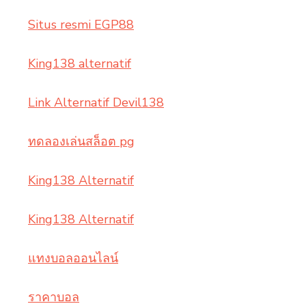
Situs resmi EGP88
King138 alternatif
Link Alternatif Devil138
ทดลองเล่นสล็อต pg
King138 Alternatif
King138 Alternatif
แทงบอลออนไลน์
ราคาบอล