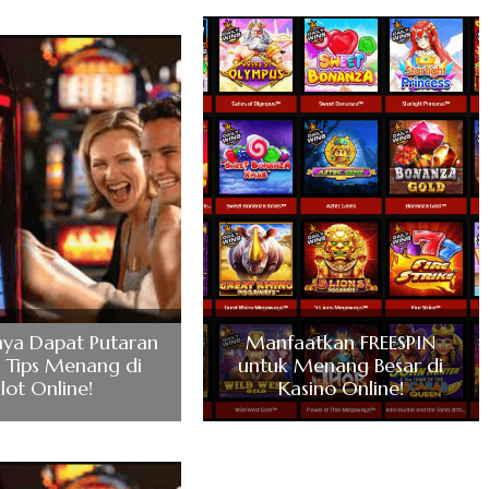
nya Dapat Putaran
Manfaatkan FREESPIN
: Tips Menang di
untuk Menang Besar di
Slot Online!
Kasino Online!