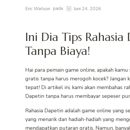
pada
Eric Watson
Juni 24, 2026
Ini Dia Tips Rahasia
Tanpa Biaya!
Hai para pemain game online, apakah kamu
gratis tanpa harus merogoh kocek? Jangan 
tepat! Di artikel ini, kami akan membahas r
Dapetin tanpa harus membayar sepeser pun
Rahasia Dapetin adalah game online yang s
yang menarik dan hadiah-hadiah yang menggi
mendapatkan putaran gratis. Namun, banya