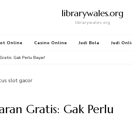
librarywales.org
librarywales.org
lot Online
Casino Online
Judi Bola
Judi Onl
ratis: Gak Perlu Bayar!
aran Gratis: Gak Perlu