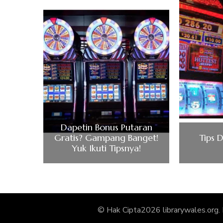
Dapetin Bonus Putaran
Gratis? Gampang Banget!
Tips 
Yuk Ikuti Tipsnya!
© Hak Cipta2026
librarywales.org
.