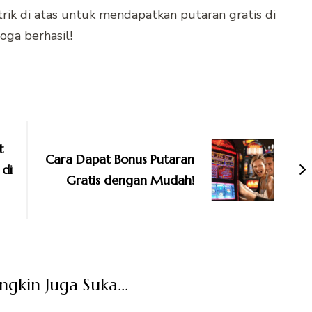
 trik di atas untuk mendapatkan putaran gratis di
ga berhasil!
t
Cara Dapat Bonus Putaran
 di
Gratis dengan Mudah!
kin Juga Suka...