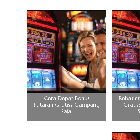
Cara Dapat Bonus
Rahasia
Putaran Gratis? Gampang
Gratis
Saja!