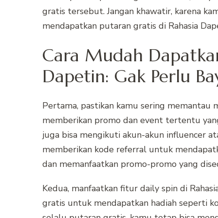
gratis tersebut. Jangan khawatir, karena k
mendapatkan putaran gratis di Rahasia Dape
Cara Mudah Dapatkan 
Dapetin: Gak Perlu Ba
Pertama, pastikan kamu sering memantau med
memberikan promo dan event tertentu yang 
juga bisa mengikuti akun-akun influencer a
memberikan kode referral untuk mendapatka
dan memanfaatkan promo-promo yang dised
Kedua, manfaatkan fitur daily spin di Rahasi
gratis untuk mendapatkan hadiah seperti ko
selalu putaran gratis, kamu tetap bisa me