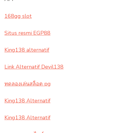
168gg slot
Situs resmi EGP88
King138 alternatif
Link Alternatif Devil138
ทดลองเล่นสล็อต pg
King138 Alternatif
King138 Alternatif