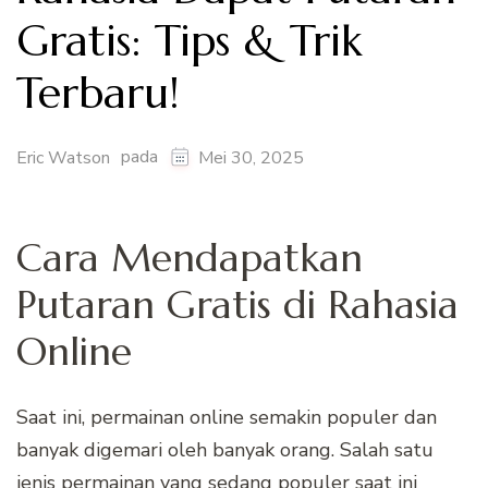
Gratis: Tips & Trik
Terbaru!
pada
Eric Watson
Mei 30, 2025
Cara Mendapatkan
Putaran Gratis di Rahasia
Online
Saat ini, permainan online semakin populer dan
banyak digemari oleh banyak orang. Salah satu
jenis permainan yang sedang populer saat ini