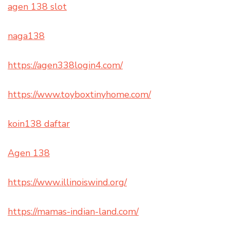
agen 138 slot
naga138
https://agen338login4.com/
https://www.toyboxtinyhome.com/
koin138 daftar
Agen 138
https://www.illinoiswind.org/
https://mamas-indian-land.com/