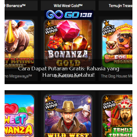
Cara Dapat Putaran Gratis: Rahasia yang
Harus Kamu Ketahui!