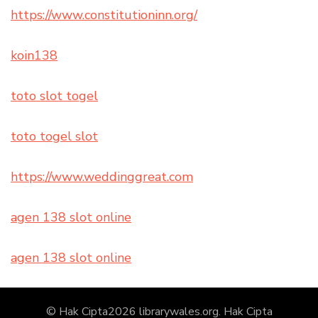
https://www.constitutioninn.org/
koin138
toto slot togel
toto togel slot
https://www.weddinggreat.com
agen 138 slot online
agen 138 slot online
© Hak Cipta2026
librarywales.org
. Hak Cipta