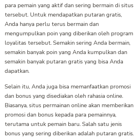
para pemain yang aktif dan sering bermain di situs
tersebut. Untuk mendapatkan putaran gratis,
Anda hanya perlu terus bermain dan
mengumpulkan poin yang diberikan oleh program
loyalitas tersebut. Semakin sering Anda bermain,
semakin banyak poin yang Anda kumpulkan dan
semakin banyak putaran gratis yang bisa Anda
dapatkan.
Selain itu, Anda juga bisa memanfaatkan promosi
dan bonus yang disediakan oleh rahasia online.
Biasanya, situs permainan online akan memberikan
promosi dan bonus kepada para pemainnya,
terutama untuk pemain baru. Salah satu jenis
bonus yang sering diberikan adalah putaran gratis.