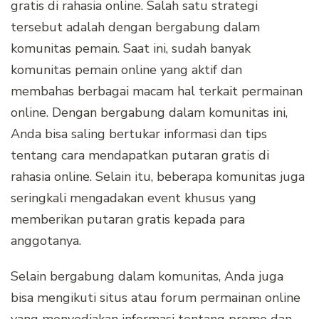
gratis di rahasia online. Salah satu strategi
tersebut adalah dengan bergabung dalam
komunitas pemain. Saat ini, sudah banyak
komunitas pemain online yang aktif dan
membahas berbagai macam hal terkait permainan
online. Dengan bergabung dalam komunitas ini,
Anda bisa saling bertukar informasi dan tips
tentang cara mendapatkan putaran gratis di
rahasia online. Selain itu, beberapa komunitas juga
seringkali mengadakan event khusus yang
memberikan putaran gratis kepada para
anggotanya.
Selain bergabung dalam komunitas, Anda juga
bisa mengikuti situs atau forum permainan online