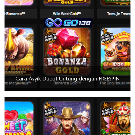
Cara Asyik Dapat Untung dengan FREESPIN