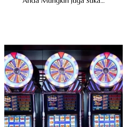
Anda Mungkin Juga Suka...