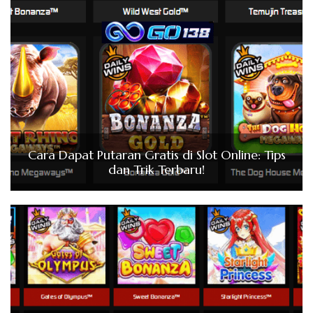
Cara Dapat Putaran Gratis di Slot Online: Tips
dan Trik Terbaru!