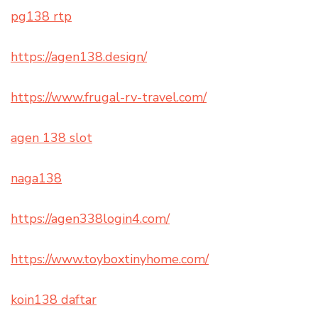
pg138 rtp
https://agen138.design/
https://www.frugal-rv-travel.com/
agen 138 slot
naga138
https://agen338login4.com/
https://www.toyboxtinyhome.com/
koin138 daftar