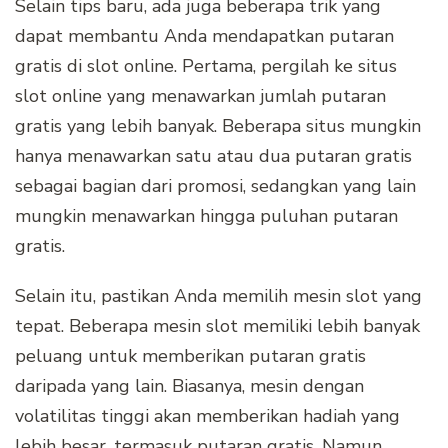
Selain tips baru, ada juga beberapa trik yang
dapat membantu Anda mendapatkan putaran
gratis di slot online. Pertama, pergilah ke situs
slot online yang menawarkan jumlah putaran
gratis yang lebih banyak. Beberapa situs mungkin
hanya menawarkan satu atau dua putaran gratis
sebagai bagian dari promosi, sedangkan yang lain
mungkin menawarkan hingga puluhan putaran
gratis.
Selain itu, pastikan Anda memilih mesin slot yang
tepat. Beberapa mesin slot memiliki lebih banyak
peluang untuk memberikan putaran gratis
daripada yang lain. Biasanya, mesin dengan
volatilitas tinggi akan memberikan hadiah yang
lebih besar, termasuk putaran gratis. Namun,