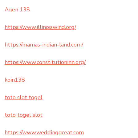
Agen 138
https://www.illinoiswind.org/
https://mamas-indian-land.com/
https://www.constitutioninn.org/
koin138
toto slot togel
toto togel slot
https://www.weddinggreat.com