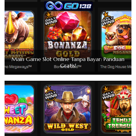
Main Game Slot Online Tanpa Bayar: Panduan
Gratis!