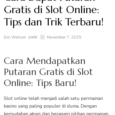
Gratis di Slot Online:
Tips dan Trik Terbaru!
pada
Eric Watson
November 7, 2025
Cara Mendapatkan
Putaran Gratis di Slot
Online: Tips Baru!
Slot online telah menjadi salah satu permainan
kasino yang paling populer di dunia. Dengan
kemudahan akses dan beragam pilihan permainan,