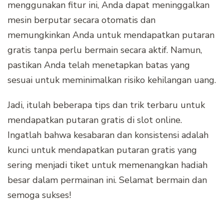
menggunakan fitur ini, Anda dapat meninggalkan
mesin berputar secara otomatis dan
memungkinkan Anda untuk mendapatkan putaran
gratis tanpa perlu bermain secara aktif. Namun,
pastikan Anda telah menetapkan batas yang
sesuai untuk meminimalkan risiko kehilangan uang.
Jadi, itulah beberapa tips dan trik terbaru untuk
mendapatkan putaran gratis di slot online.
Ingatlah bahwa kesabaran dan konsistensi adalah
kunci untuk mendapatkan putaran gratis yang
sering menjadi tiket untuk memenangkan hadiah
besar dalam permainan ini. Selamat bermain dan
semoga sukses!