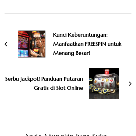
Navigasi
Artikel
Kunci Keberuntungan:
Manfaatkan FREESPIN untuk
Menang Besar!
Serbu Jackpot! Panduan Putaran
Gratis di Slot Online