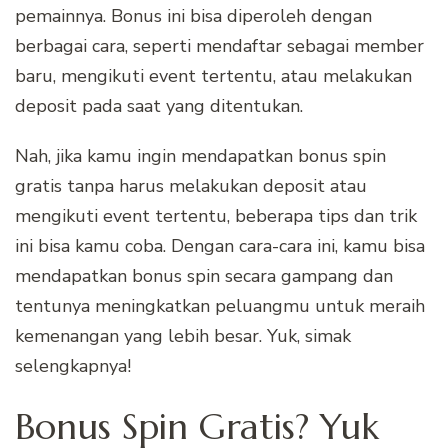
pemainnya. Bonus ini bisa diperoleh dengan
berbagai cara, seperti mendaftar sebagai member
baru, mengikuti event tertentu, atau melakukan
deposit pada saat yang ditentukan.
Nah, jika kamu ingin mendapatkan bonus spin
gratis tanpa harus melakukan deposit atau
mengikuti event tertentu, beberapa tips dan trik
ini bisa kamu coba. Dengan cara-cara ini, kamu bisa
mendapatkan bonus spin secara gampang dan
tentunya meningkatkan peluangmu untuk meraih
kemenangan yang lebih besar. Yuk, simak
selengkapnya!
Bonus Spin Gratis? Yuk