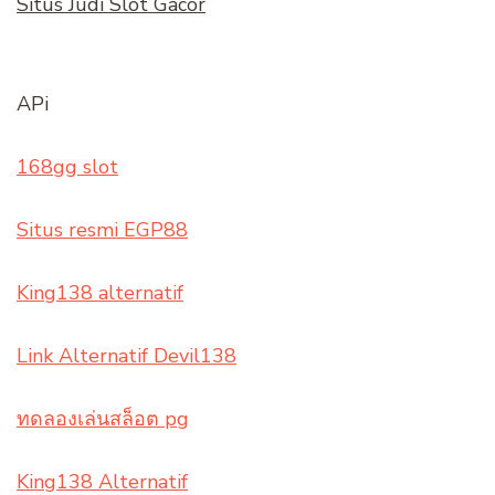
Situs Judi Slot Gacor
APi
168gg slot
Situs resmi EGP88
King138 alternatif
Link Alternatif Devil138
ทดลองเล่นสล็อต pg
King138 Alternatif