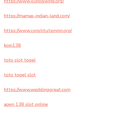
https://www.illinoiswind.org/
https://mamas-indian-land.com/
https://www.constitutioninn.org/
koin138
toto slot togel
toto togel slot
https://www.weddinggreat.com
agen 138 slot online