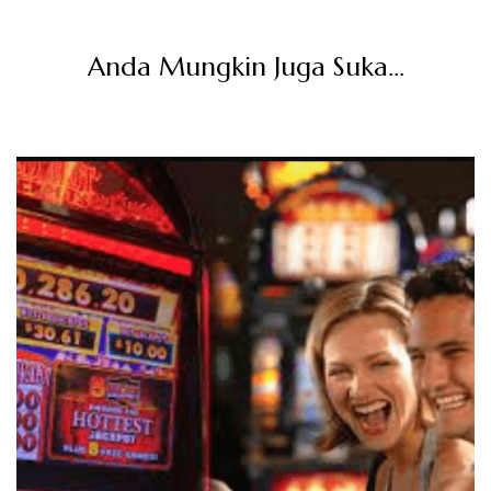
Anda Mungkin Juga Suka...