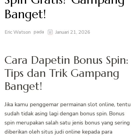
Banget!
pada
Eric Watson
Januari 21, 2026
Cara Dapetin Bonus Spin:
Tips dan Trik Gampang
Banget!
Jika kamu penggemar permainan slot online, tentu
sudah tidak asing lagi dengan bonus spin. Bonus
spin merupakan salah satu jenis bonus yang sering
diberikan oleh situs judi online kepada para