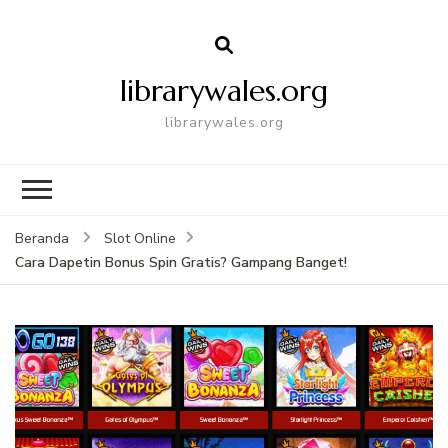
librarywales.org
librarywales.org
Beranda
Slot Online
Cara Dapetin Bonus Spin Gratis? Gampang Banget!