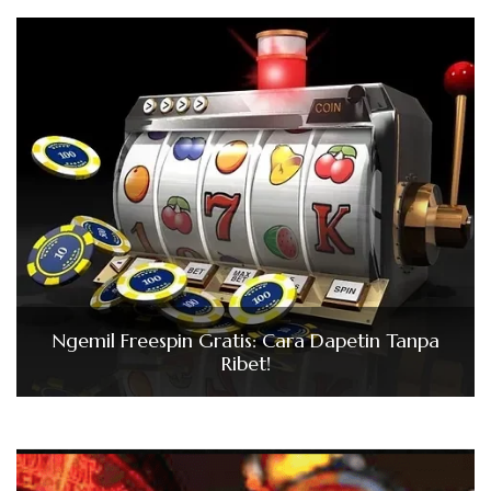
Ngemil Freespin Gratis: Cara Dapetin Tanpa
Ribet!