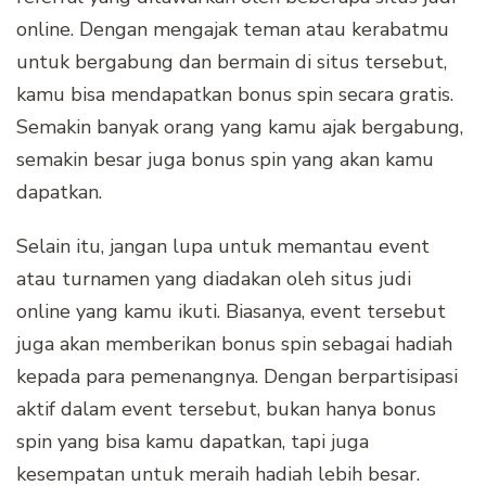
online. Dengan mengajak teman atau kerabatmu
untuk bergabung dan bermain di situs tersebut,
kamu bisa mendapatkan bonus spin secara gratis.
Semakin banyak orang yang kamu ajak bergabung,
semakin besar juga bonus spin yang akan kamu
dapatkan.
Selain itu, jangan lupa untuk memantau event
atau turnamen yang diadakan oleh situs judi
online yang kamu ikuti. Biasanya, event tersebut
juga akan memberikan bonus spin sebagai hadiah
kepada para pemenangnya. Dengan berpartisipasi
aktif dalam event tersebut, bukan hanya bonus
spin yang bisa kamu dapatkan, tapi juga
kesempatan untuk meraih hadiah lebih besar.