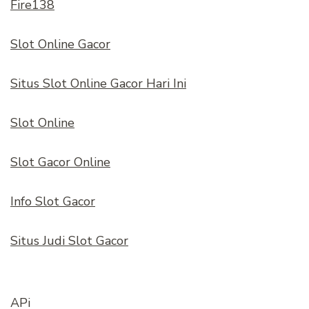
Fire138
Slot Online Gacor
Situs Slot Online Gacor Hari Ini
Slot Online
Slot Gacor Online
Info Slot Gacor
Situs Judi Slot Gacor
APi