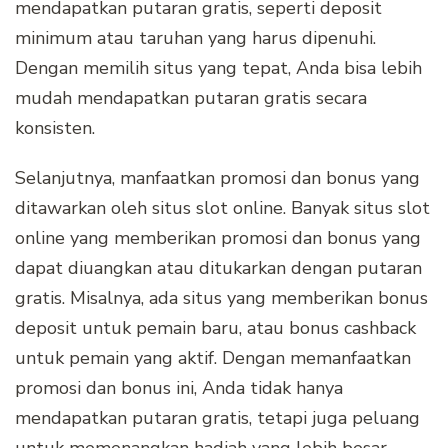
mendapatkan putaran gratis, seperti deposit
minimum atau taruhan yang harus dipenuhi.
Dengan memilih situs yang tepat, Anda bisa lebih
mudah mendapatkan putaran gratis secara
konsisten.
Selanjutnya, manfaatkan promosi dan bonus yang
ditawarkan oleh situs slot online. Banyak situs slot
online yang memberikan promosi dan bonus yang
dapat diuangkan atau ditukarkan dengan putaran
gratis. Misalnya, ada situs yang memberikan bonus
deposit untuk pemain baru, atau bonus cashback
untuk pemain yang aktif. Dengan memanfaatkan
promosi dan bonus ini, Anda tidak hanya
mendapatkan putaran gratis, tetapi juga peluang