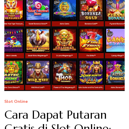
Slot Online
Cara Dapat Putaran
Gratis di Slot Online: