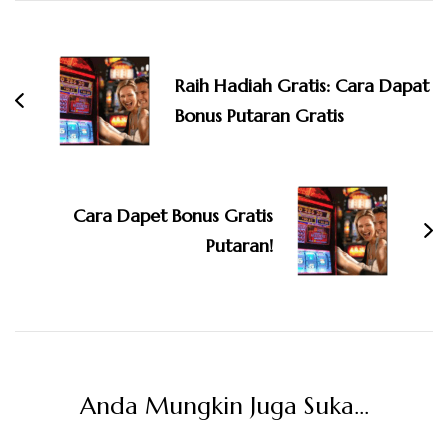
Navigasi
Artikel
Raih Hadiah Gratis: Cara Dapat
Bonus Putaran Gratis
Cara Dapet Bonus Gratis
Putaran!
Anda Mungkin Juga Suka...